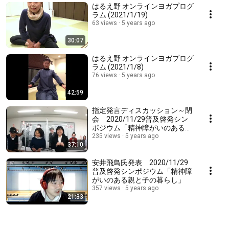
はるえ野 オンラインヨガプログ
ラム (2021/1/19)
63 views
5 years ago
30:07
はるえ野 オンラインヨガプログ
ラム (2021/1/8)
76 views
5 years ago
42:59
指定発言ディスカッション～閉
会 2020/11/29普及啓発シン
ポジウム「精神障がいのある親
と子の暮らし」
235 views
5 years ago
37:10
安井飛鳥氏発表 2020/11/29
普及啓発シンポジウム「精神障
がいのある親と子の暮らし」
357 views
5 years ago
21:33