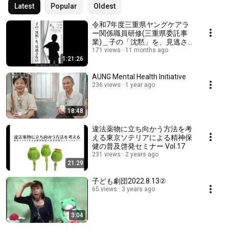
Latest
Popular
Oldest
令和7年度三重県ヤングケアラ
ー関係職員研修(三重県委託事
業)＿子の「沈黙」を、見逃さ
ない
171 views
11 months ago
1:21:26
AUNG Mental Health Initiative
236 views
1 year ago
18:48
違法薬物に立ち向かう方法を考
える東京ソテリアによる精神保
健の普及啓発セミナー Vol.17
231 views
2 years ago
21:29
子ども劇団2022.8.13②
65 views
3 years ago
3:04