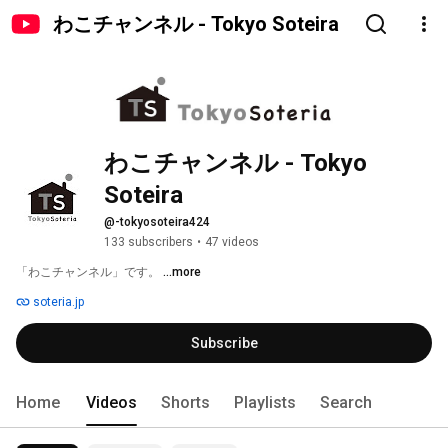
わこチャンネル - Tokyo Soteira
わこチャンネル - Tokyo 
Soteira
@-tokyosoteira424
133 subscribers
•
47 videos
「わこチャンネル」です。 
...more
soteria.jp
Subscribe
Home
Videos
Shorts
Playlists
Search