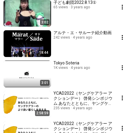
子ども劇団2022.8.13①
65 views
3 years ago
3:02
アルテ・エ・サルーテ紹介動画
242 views
4 years ago
18:44
Tokyo Soteria
1K views
4 years ago
3:01
YCAD2022（ヤングケアラー ア
クションデー） 啓発シンポジウ
ム あなたとともに、ヤングケア
ラーのより良い暮らしを⽀える
235 views
4 years ago
2:58:59
【通訳なし 英語・イタリア語
バージョン】
YCAD2022（ヤングケアラー ア
クションデー） 啓発シンポジウ