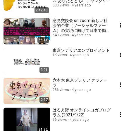
ム あなたとともに、ヤングケア
ラーのより良い暮らしを⽀える
500 views
4 years ago
2:42:40
意見交換会 on zoom 新しい社
会的企業（ソーシャルファー
ム）の実現に向けて日本で働く
外国人のメンタルヘルスについ
540 views
4 years ago
55:11
て考える① 社会の問題としての
依存症について
東京ソテリアエンプロイメント
1K views
4 years ago
3:01
六本木 東京ソテリア グラノー
ラ
286 views
4 years ago
0:57
はるえ野 オンラインヨガプログ
ラム (2021/9/22)
96 views
4 years ago
31:32