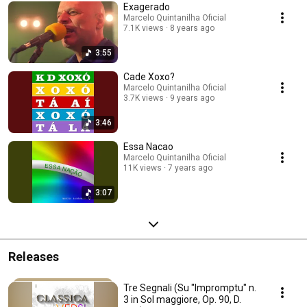
Exagerado
Marcelo Quintanilha Oficial
7.1K views
8 years ago
3:55
Cade Xoxo?
Marcelo Quintanilha Oficial
3.7K views
9 years ago
3:46
Essa Nacao
Marcelo Quintanilha Oficial
11K views
7 years ago
3:07
Releases
Tre Segnali (Su "Impromptu" n.
3 in Sol maggiore, Op. 90, D.