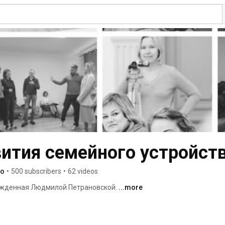
вития семейного устройст
ро
•
500 subscribers
•
62 videos
ежденная Людмилой Петрановской. 
...more