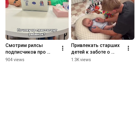
Смотрим рилсы 
Привлекать старших 
подписчиков про 
детей к заботе о 
детей, привязанность 
младенцах — норм 
904 views
1.3K views
и усыновление. 
или стрём?
#психология #дети