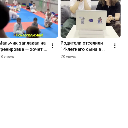
Мальчик заплакал на 
Родители отселили 
тренировке — хочет к 
14-летнего сына в 
маме. Его тренер, 
соседний дом. Что 
18 views
2K views
кажется, гений от 
думаете? 
педагогики. 
#психология
#психология