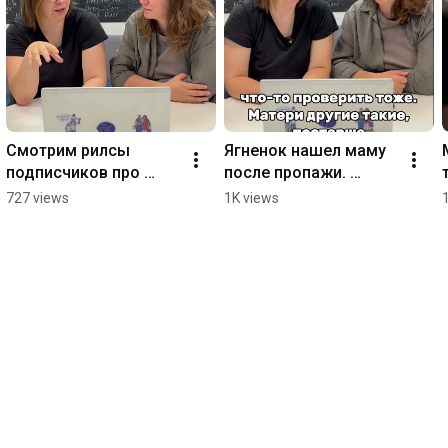
Смотрим рилсы 
Ягненок нашел маму 
подписчиков про 
после пропажи. 
детей, привязанность 
Реакция психологов  
727 views
1K views
и усыновление.
#психология 
#привязанность