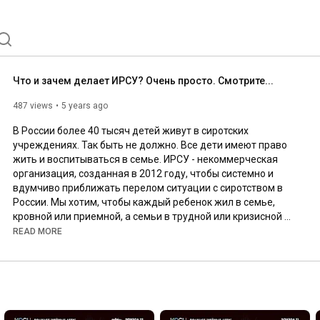
Что и зачем делает ИРСУ? Очень просто. Смотрите...
487 views
5 years ago
В России более 40 тысяч детей живут в сиротских 
учреждениях. Так быть не должно. Все дети имеют право 
жить и воспитываться в семье. ИРСУ - некоммерческая 
организация, созданная в 2012 году, чтобы системно и 
вдумчиво приближать перелом ситуации с сиротством в 
России. Мы хотим, чтобы каждый ребенок жил в семье, 
кровной или приемной, а семьи в трудной или кризисной 
ситуации получали качественную и профессиональную 
READ MORE
поддержку. 

Сделать пожертвование: 
https://bit.ly/3zALRRa
Официальный сайт ИРСУ: 
https://bit.ly/40HjQDx
ИРСУ в ВК: 
https://vk.com/irsuinfo
ИРСУ в Телеграм: 
https://t.me/irsuinfo