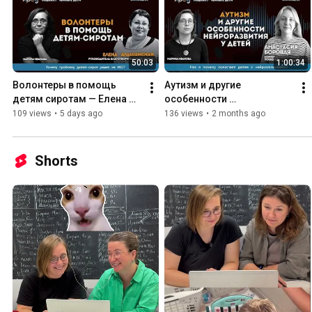
50:03
1:00:34
Волонтеры в помощь 
Аутизм и другие 
детям сиротам — Елена 
особенности 
Альшанская, подкаст 
нейроразвития у детей || 
109 views
•
5 days ago
136 views
•
2 months ago
«Чейные дети»
Анастасия Боровая, 
подкаст «Чейные дети»
Shorts