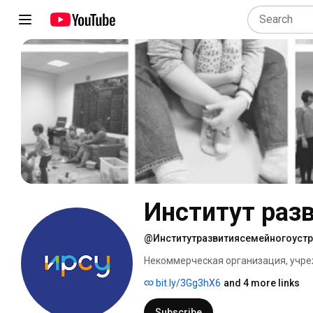
Институт раз
@Институтразвитиясемейногоуст
Некоммерческая организация, учр
bit.ly/3Gg3hX6
and 4 more links
Subscribe