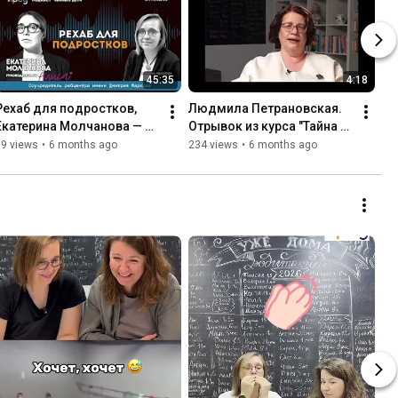
45:35
4:18
Рехаб для подростков, 
Людмила Петрановская. 
Екатерина Молчанова — 
Отрывок из курса "Тайна и 
подкаст «Чейные дети»
правда усыновления: 
69 views
•
6 months ago
234 views
•
6 months ago
работа помогающего 
специалиста"