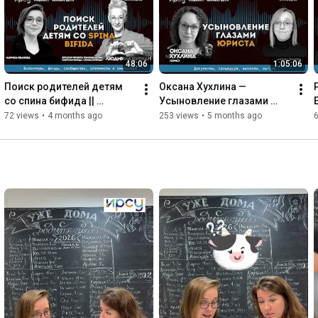
48:06
1:05:06
Поиск родителей детям 
Оксана Хухлина — 
со спина бифида || 
Усыновление глазами 
Людмила Цуркан
юриста, подкаст «Чейные 
72 views
•
4 months ago
253 views
•
5 months ago
дети», ИРСУ