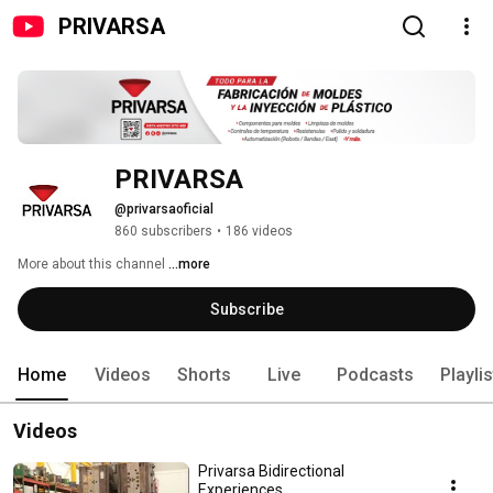
PRIVARSA
PRIVARSA
@privarsaoficial
860 subscribers
•
186 videos
More about this channel
...more
Subscribe
Home
Videos
Shorts
Live
Podcasts
Playli
Videos
Privarsa Bidirectional
Experiences