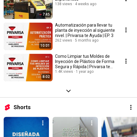
138 views
4 weeks ago
7:45
Automatización para llevar tu
planta de inyección al siguiente
nivel. | Privarsa te Ayuda | EP. 3
262 views
5 months ago
10:01
Como Limpiar tus Moldes de
Inyección de Plástico de Forma
Segura y Rápida | Privarsa te
Ayuda |EP. 2
1.4K views
1 year ago
8:02
Shorts