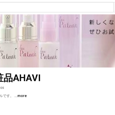
品AHAVI
eos
ルです。 
...more