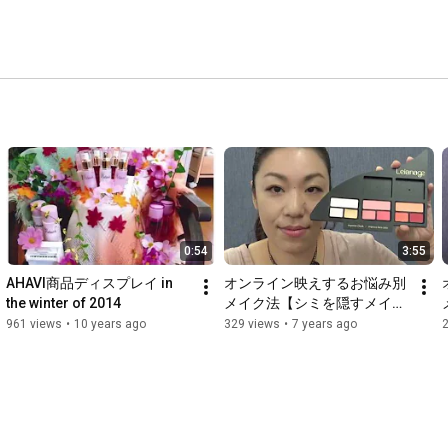
0:54
3:55
AHAVI商品ディスプレイ in 
オンライン映えするお悩み別
the winter of 2014
メイク法【シミを隠すメイク
法♡】
961 views
•
10 years ago
329 views
•
7 years ago