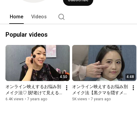
Home
Videos
Popular videos
4:50
4:48
オンライン映えするお悩み別
オンライン映えするお悩み別
メイク法♡ 脱!老けて見える
メイク法【黒クマを隠すメイ
顔！頬ふっくら、頬コケ解消
ク法♡】
6.4K views
•
7 years ago
5K views
•
7 years ago
メイク♡