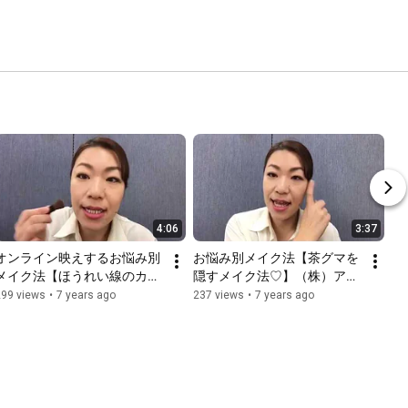
4:06
3:37
オンライン映えするお悩み別
お悩み別メイク法【茶グマを
メイク法【ほうれい線のカバ
隠すメイク法♡】（株）アハ
ー法♡】
ヴィー化粧品インストラクタ
299 views
•
7 years ago
237 views
•
7 years ago
ー宮良直美