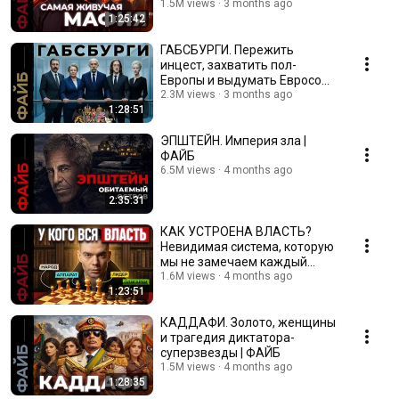
1.5M views
3 months ago
1:25:42
ГАБСБУРГИ. Пережить
инцест, захватить пол-
Европы и выдумать Евросоюз
| ФАЙБ
2.3M views
3 months ago
1:28:51
ЭПШТЕЙН. Империя зла |
ФАЙБ
6.5M views
4 months ago
2:35:31
КАК УСТРОЕНА ВЛАСТЬ?
Невидимая система, которую
мы не замечаем каждый
день | ФАЙБ
1.6M views
4 months ago
1:23:51
КАДДАФИ. Золото, женщины
и трагедия диктатора-
суперзвезды | ФАЙБ
1.5M views
4 months ago
1:28:35