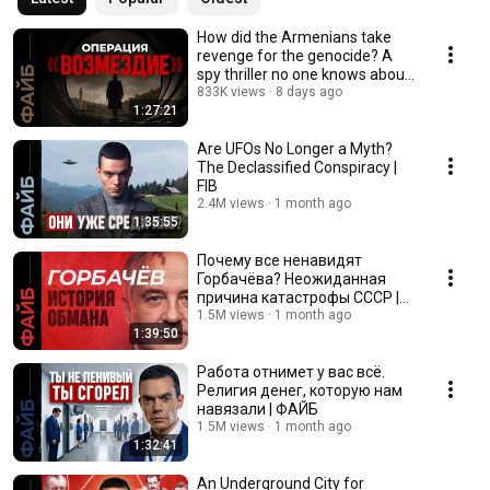
How did the Armenians take
revenge for the genocide? A
spy thriller no one knows about
| FAIB
833K views
8 days ago
1:27:21
Are UFOs No Longer a Myth?
The Declassified Conspiracy |
FIB
2.4M views
1 month ago
1:35:55
Почему все ненавидят
Горбачёва? Неожиданная
причина катастрофы СССР |
ФАЙБ
1.5M views
1 month ago
1:39:50
Работа отнимет у вас всё.
Религия денег, которую нам
навязали | ФАЙБ
1.5M views
1 month ago
1:32:41
An Underground City for