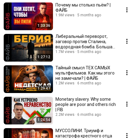
Почему мы столько пьём? |
ФАЙБ
1.9M views
5 months ago
1:33:36
Либеральный переворот,
заговор против Сталина,
водородная бомба. Большая
игра Берии | ФАЙБ
1.7M views
5 months ago
1:27:12
Тайный смысл ТЕХ САМЫХ
мультфильмов. Как мы этого
не замечали? | ФАЙБ
1.2M views
6 months ago
1:29:47
Monetary slavery. Why some
people are poor and others rich
| FIB
2.2M views
6 months ago
1:24:54
МУССОЛИНИ. Триумф и
катастрофа крестного отца