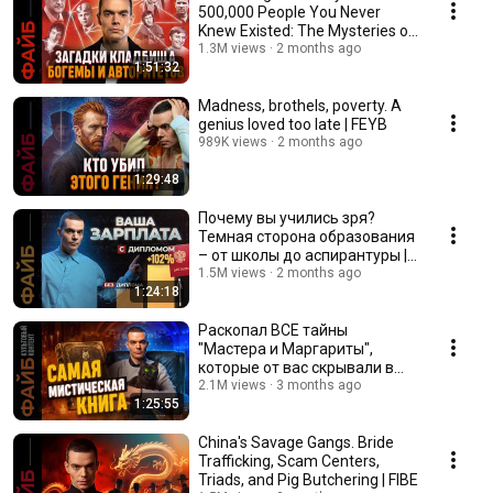
500,000 People You Never
Knew Existed: The Mysteries of
Vagankovsky | FIBE
1.3M views
2 months ago
1:51:32
Madness, brothels, poverty. A
genius loved too late | FEYB
989K views
2 months ago
1:29:48
Почему вы учились зря?
Темная сторона образования
– от школы до аспирантуры |
ФАЙБ
1.5M views
2 months ago
1:24:18
Раскопал ВСЕ тайны
"Мастера и Маргариты",
которые от вас скрывали в
школе. Стало ещё страшнее |
2.1M views
3 months ago
1:25:55
ФАЙБ
China's Savage Gangs. Bride
Trafficking, Scam Centers,
Triads, and Pig Butchering | FIBE