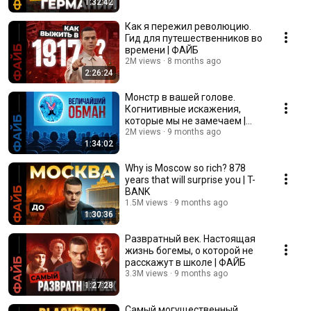
1:32:42
Как я пережил революцию.
Гид для путешественников во
времени | ФАЙБ
2M views
8 months ago
2:26:24
Монстр в вашей голове.
Когнитивные искажения,
которые мы не замечаем |
ФАЙБ
2M views
9 months ago
1:34:02
Why is Moscow so rich? 878
years that will surprise you | T-
BANK
1.5M views
9 months ago
1:30:36
Развратный век. Настоящая
жизнь богемы, о которой не
расскажут в школе | ФАЙБ
3.3M views
9 months ago
1:27:28
Самый могущественный