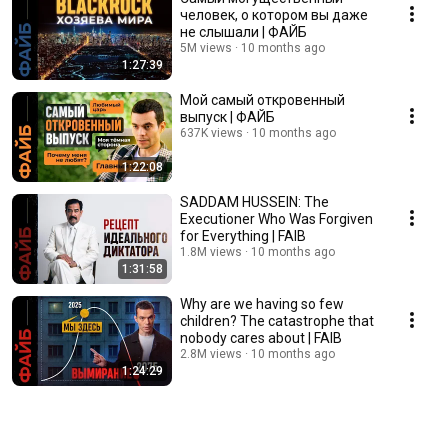
человек, о котором вы даже
не слышали | ФАЙБ
5M views
10 months ago
1:27:39
Мой самый откровенный
выпуск | ФАЙБ
637K views
10 months ago
1:22:08
SADDAM HUSSEIN: The
Executioner Who Was Forgiven
for Everything | FAIB
1.8M views
10 months ago
1:31:58
Why are we having so few
children? The catastrophe that
nobody cares about | FAIB
2.8M views
10 months ago
1:24:29