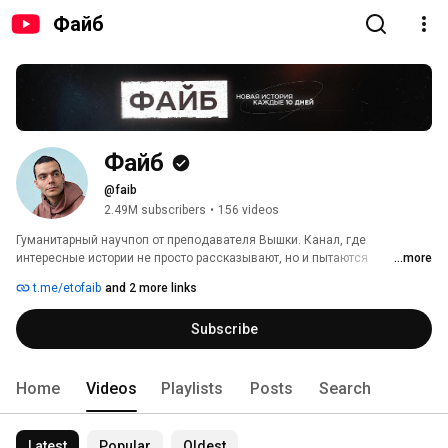
Файб
Файб
@faib
2.49M subscribers
•
156 videos
Гуманитарный научпоп от преподавателя Вышки. Канал, где 
интересные истории не просто рассказывают, но и пытаются 
...more
объяснить. 
t.me/etofaib
and 2 more links
Subscribe
Home
Videos
Playlists
Posts
Search
Latest
Popular
Oldest