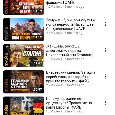
фашизма | ФАЙБ
1.2M views
6 months ago
1:31:19
Замуж в 12, рыцари-скуфы и
пояса верности. Настоящее
Средневековье | ФАЙБ
2.8M views
7 months ago
1:31:12
Женщины, роскошь,
алкоголизм, тюрьма.
Неизвестный сын Сталина |
ФАЙБ
1.8M views
7 months ago
1:31:47
Битцевский маньяк. Загадка
серийников, о которой не
принято говорить | ФАЙБ
2.2M views
8 months ago
1:30:57
Почему Германии не
существует? Проклятие на
карте Европы | ФАЙБ
1.5M views
8 months ago