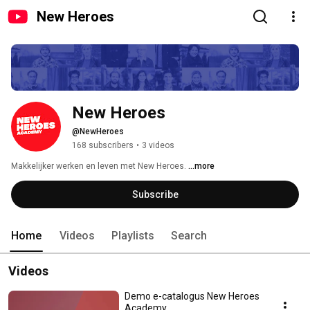
New Heroes
New Heroes
@NewHeroes
168 subscribers
•
3 videos
Makkelijker werken en leven met New Heroes. 
...more
Subscribe
Home
Videos
Playlists
Search
Videos
Demo e-catalogus New Heroes
Academy