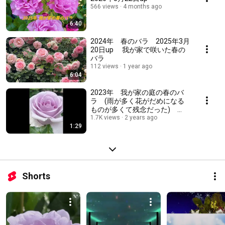
566 views
4 months ago
6:40
2024年 春のバラ 2025年3月
20日up 我が家で咲いた春の
バラ
112 views
1 year ago
6:04
2023年 我が家の庭の春のバ
ラ (雨が多く花がだめになる
ものが多くて残念だった)
2024年3月20日up
1.7K views
2 years ago
1:29
Shorts