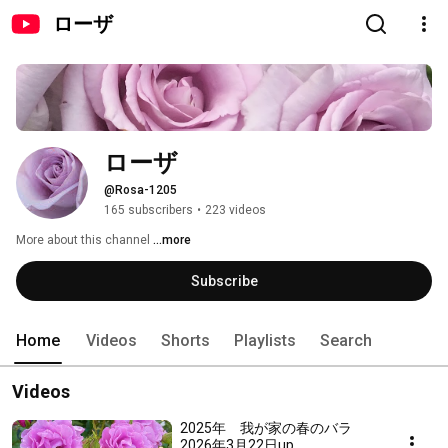
ローザ
ローザ
@Rosa-1205
165 subscribers
•
223 videos
More about this channel
...more
Subscribe
Home
Videos
Shorts
Playlists
Search
Videos
2025年 我が家の春のバラ
2026年3月22日up