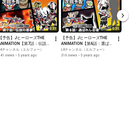
0:31
0:31
【予告】JヒーローズTHE 
【予告】JヒーローズTHE 
ANIMATION【第7話：伝説の
ANIMATION【第6話：選ばれ
悪夢！】
し忍者】
L4チャンネル（エルフォー）
L4チャンネル（エルフォー）
241 views
•
5 years ago
316 views
•
5 years ago