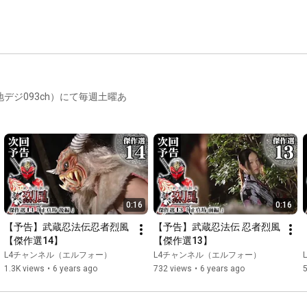
地デジ093ch）にて毎週土曜あ
0:16
0:16
【予告】武蔵忍法伝忍者烈風
【予告】武蔵忍法伝 忍者烈風
【傑作選14】
【傑作選13】
L4チャンネル（エルフォー）
L4チャンネル（エルフォー）
1.3K views
•
6 years ago
732 views
•
6 years ago