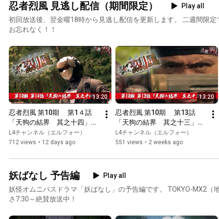
忍者烈風 見逃し配信（期間限定）
Play all
初回放送後、翌金曜18時から見逃し配信を更新します。 二週間限
お忘れなく！！
13:20
13:20
忍者烈風 第10期 　第1４話
忍者烈風 第10期 　第13話
「天狗の結界　其之十四」
「天狗の結界　其之十三」
【見逃し配信】
【見逃し配信】
L4チャンネル（エルフォー）
L4チャンネル（エルフォー）
712 views
•
12 days ago
551 views
•
2 weeks ago
妖ばなし 予告編
Play all
妖怪オムニバスドラマ「妖ばなし」の予告編です。 TOKYO-MX2（地
さ7:30～絶賛放送中！