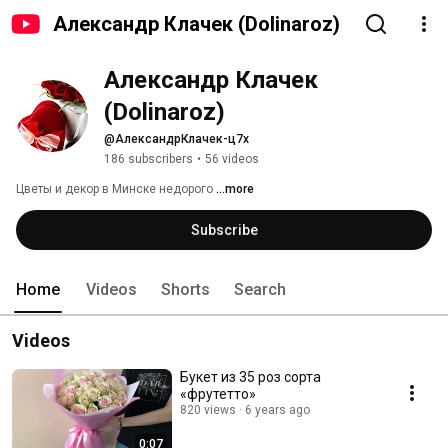
Александр Клачек (Dolinaroz)
Александр Клачек 
(Dolinaroz)
@АлександрКлачек-ц7х
186 subscribers
•
56 videos
Цветы и декор в Минске недорого 
...more
Subscribe
Home
Videos
Shorts
Search
Videos
Букет из 35 роз сорта
«фрутетто»
820 views
6 years ago
0:07