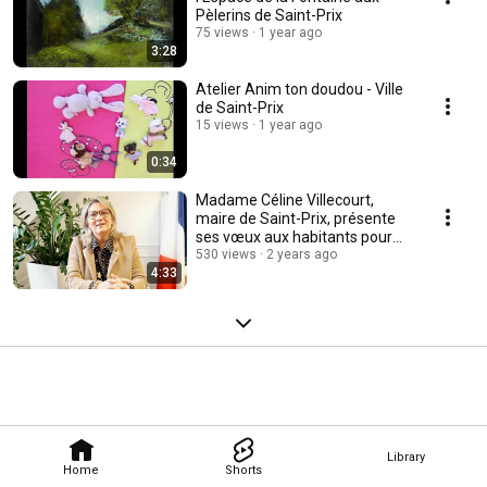
Pèlerins de Saint-Prix
75 views
1 year ago
3:28
Atelier Anim ton doudou - Ville
de Saint-Prix
15 views
1 year ago
0:34
Madame Céline Villecourt,
maire de Saint-Prix, présente
ses vœux aux habitants pour
2024.
530 views
2 years ago
4:33
Library
Home
Shorts