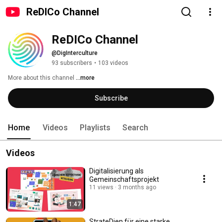
ReDICo Channel
ReDICo Channel 
@DigInterculture
93 subscribers
•
103 videos
More about this channel
...more
Subscribe
Home
Videos
Playlists
Search
Videos
Digitalisierung als
Gemeinschaftsprojekt
11 views
3 months ago
1:47
StrateDien für eine starke