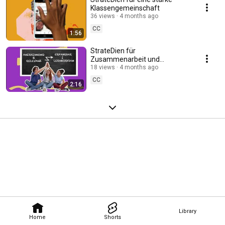
Klassengemeinschaft
36 views
4 months ago
CC
1:56
StrateDien für
Zusammenarbeit und
Zukunftskompetenzen
18 views
4 months ago
CC
2:16
Library
Home
Shorts