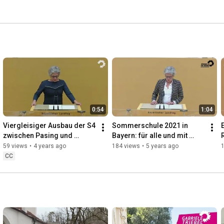
0:54
1:04
Viergleisiger Ausbau der S4 
Sommerschule 2021 in 
zwischen Pasing und 
Bayern: für alle und mit 
Eichenau! Plenarrede vom 
Konzept – Bildungsteilhabe 
59 views
•
4 years ago
184 views
•
5 years ago
02.02.2022
jetzt ermöglichen
CC