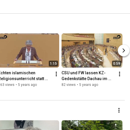
1:15
0:59
Echten islamischen 
CSU und FW lassen KZ-
Religionsunterricht statt 
Gedenkstätte Dachau im 
Ethikunterricht in Bayern
Regen stehen [Auszug 
163 views
•
5 years ago
82 views
•
5 years ago
meiner Plenarrede vom 
24.03.2021]