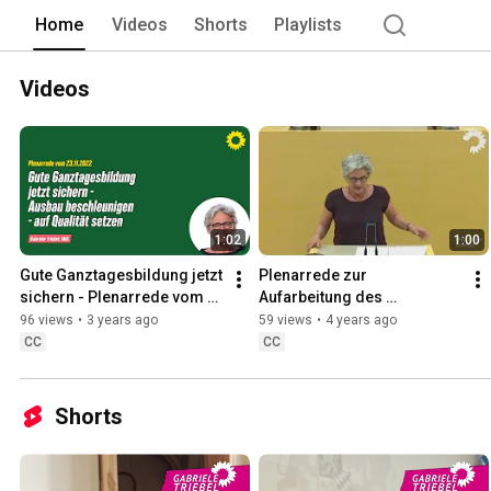
Home
Videos
Shorts
Playlists
Videos
1:02
1:00
Gute Ganztagesbildung jetzt 
Plenarrede zur 
sichern - Plenarrede vom 
Aufarbeitung des 
23.11.2022
Missbrauchsskandals in 
96 views
•
3 years ago
59 views
•
4 years ago
der katholischen Kirche 
CC
CC
vom 30.06.2022
Shorts