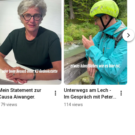
Mein Statement zur 
Unterwegs am Lech - 
Causa Aiwanger.
Im Gespräch mit Peter 
Satzger
179 views
114 views