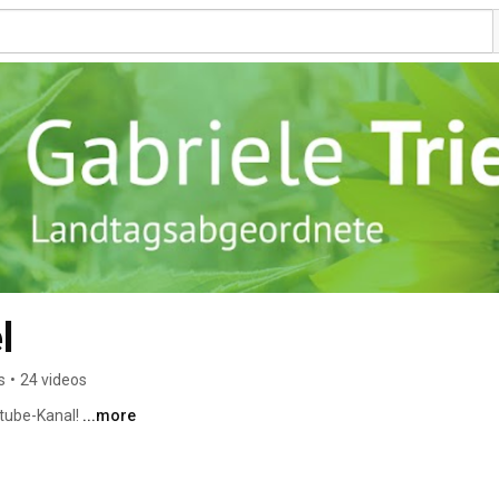
l
s
•
24 videos
ube-Kanal! 
...more