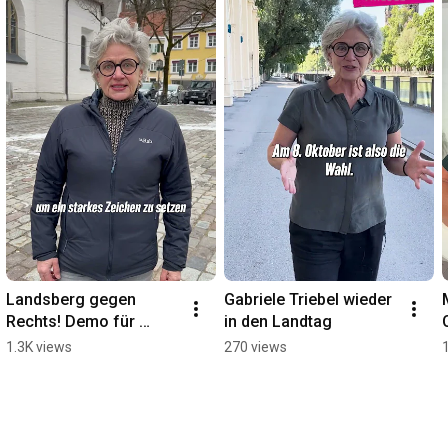
Landsberg gegen 
Gabriele Triebel wieder 
Rechts! Demo für 
in den Landtag
Vielfalt und Toleranz 
1.3K views
270 views
diesen Samstag!