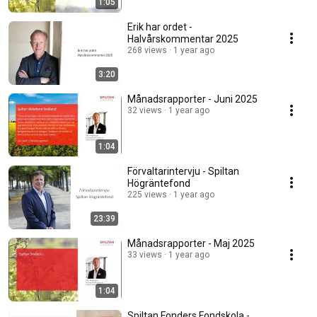
1:05
Erik har ordet -
Halvårskommentar 2025
268 views
1 year ago
3:20
Månadsrapporter - Juni 2025
32 views
1 year ago
1:04
Förvaltarintervju - Spiltan
Högräntefond
225 views
1 year ago
23:39
Månadsrapporter - Maj 2025
33 views
1 year ago
1:04
Spiltan Fonders Fondskola -