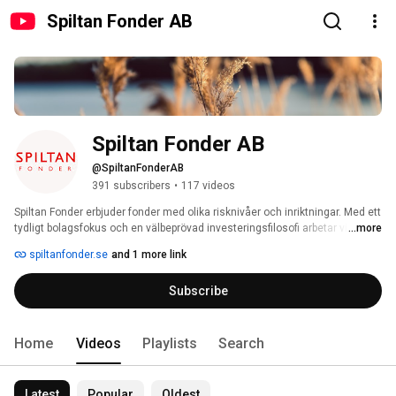
Spiltan Fonder AB
Spiltan Fonder AB
@SpiltanFonderAB
391 subscribers
•
117 videos
Spiltan Fonder erbjuder fonder med olika risknivåer och inriktningar. Med ett 
tydligt bolagsfokus och en välbeprövad investeringsfilosofi arbetar vi för att 
...more
skapa god riskjusterad avkastning till våra fondandelsägare. På den här 
spiltanfonder.se
and 1 more link
kanalen kan du ta del av förvaltarintervjuer, presentationer och information 
om fondbolaget. 
Subscribe
Home
Videos
Playlists
Search
Latest
Popular
Oldest