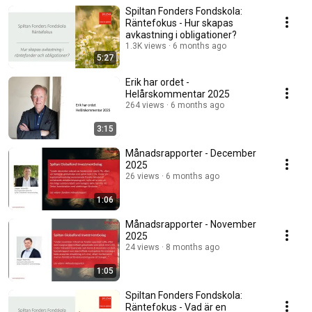
Spiltan Fonders Fondskola:
Räntefokus - Hur skapas
avkastning i obligationer?
1.3K views
6 months ago
5:27
Erik har ordet -
Helårskommentar 2025
264 views
6 months ago
3:15
Månadsrapporter - December
2025
26 views
6 months ago
1:06
Månadsrapporter - November
2025
24 views
8 months ago
1:05
Spiltan Fonders Fondskola:
Räntefokus - Vad är en