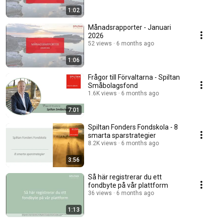
1:02
Månadsrapporter - Januari
2026
52 views
6 months ago
1:06
Frågor till Förvaltarna - Spiltan
Småbolagsfond
1.6K views
6 months ago
7:01
Spiltan Fonders Fondskola - 8
smarta sparstrategier
8.2K views
6 months ago
3:56
Så här registrerar du ett
fondbyte på vår plattform
36 views
6 months ago
1:13