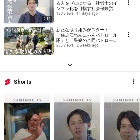
る人をゼロにする」社労士のイ
ンフラ化を目指す社会保険労務
士 #社会保険労務士 #社労
130 views
11 days ago
9:11
士 #雇用 #採用
新たな取り組みがスタート！
「住之江わんにゃんパトロール
隊」と「警察の合同パトロール
に密着！！ #パトロール #
205 views
2 weeks ago
2:46
警察 #わんにゃん #ペッ
ト #散歩
Shorts