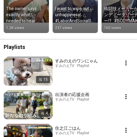
The owner says 
I want to wipe out 
格闘技メーカー
exactly what I 
unhappiness! 
ンディークリー
needed to hear 
#LaborAndSocialSe
ー!?   #BODYMAKE
#MeatBar363 
curityAttorney 
#ボクシング　#
1.2K views
237 views
160 views
#Kitakagaya #Wine
#LaborAttorney 
レ　#キックボ
#Employment 
ング
#Recru...
Playlists
すみのえのワンにゃん
すみのえTV · Playlist
15
出演者の応援企画
すみのえTV · Playlist
4
住之江ごはん
すみのえTV · Playlist