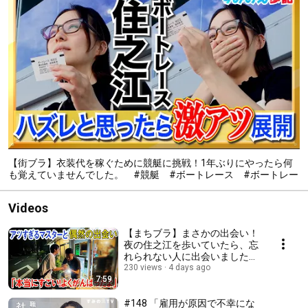
【街ブラ】衣装代を稼ぐために競艇に挑戦！1年ぶりにやったら何
も覚えていませんでした。 #競艇 #ボートレース #ボートレー
ス住之江
Videos
【まちブラ】まさかの出会い！
夜の住之江を歩いていたら、忘
れられない人に出会いました
#肉バル363 #北加賀屋 #ワイ
230 views
4 days ago
7:59
ン
#148 「雇用が原因で不幸にな