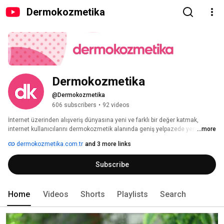
Dermokozmetika
Dermokozmetika
@Dermokozmetika
606 subscribers
•
92 videos
İnternet üzerinden alışveriş dünyasına yeni ve farklı bir değer katmak, 
internet kullanıcılarını dermokozmetik alanında geniş yelpazede yenilikçi 
...more
ürün seçenekleri ile tanıştırmak için 2013 yılında yola çıktık. 
dermokozmetika.com.tr
and 3 more links
Subscribe
Home
Videos
Shorts
Playlists
Search