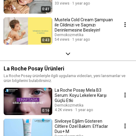
33 views
1 year ago
0:41
Mustela Cold Cream Şampuan
ile Cildinizi ve Saçınızı
Derinlemesine Besleyin!
Dermokozmetika
54 views
1 year ago
0:43
La Roche Posay Ürünleri
La Roche Posay ürünleriyle ilgili uygulama videoları, yeni lansmanlar ve
ürün bilgilerini bulabilirsiniz.
La Roche Posay Mela B3
Serum: Koyu Lekelere Karşı
Güçlü Etki
Dermokozmetika
4.2K views
1 year ago
0:16
Sivilceye Eğilim Gösteren
Ciltlere Özel Bakım: Effaclar
Duo+ M