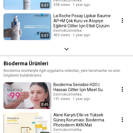
Dermokozmetika
598 views
1 year ago
0:07
La Roche Posay Lipikar Baume
AP+M Çok Kuru ve Atopiye
Eğilimli Ciltler İçin Etkili Çözüm
Dermokozmetika
463 views
1 year ago
0:07
Bioderma Ürünleri
Bioderma ürünleriyle ilgili uygulama videoları, yeni lansmanlar ve ürün
bilgilerini bulabilirsiniz.
Bioderma Sensibio H2O |
Hassas Ciltler İçin Misel Su
Dermokozmetika
191 views
1 year ago
0:45
Akne Karşıtı Etki ve Yüksek
Güneş Koruması: Bioderma
Photoderm AKN Mat
Dermokozmetika