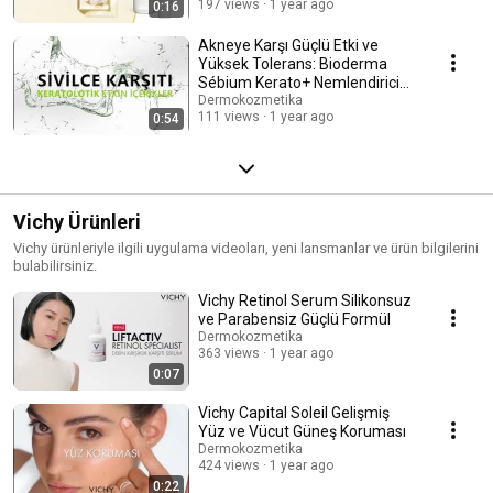
197 views
1 year ago
0:16
Akneye Karşı Güçlü Etki ve
Yüksek Tolerans: Bioderma
Sébium Kerato+ Nemlendirici
Jel Krem
Dermokozmetika
111 views
1 year ago
0:54
Vichy Ürünleri
Vichy ürünleriyle ilgili uygulama videoları, yeni lansmanlar ve ürün bilgilerini
bulabilirsiniz.
Vichy Retinol Serum Silikonsuz
ve Parabensiz Güçlü Formül
Dermokozmetika
363 views
1 year ago
0:07
Vichy Capital Soleil Gelişmiş
Yüz ve Vücut Güneş Koruması
Dermokozmetika
424 views
1 year ago
0:22