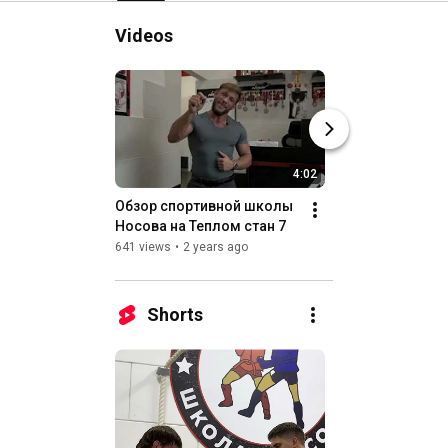
Videos
4:02
Обзор спортивной школы 
Детский традиц
Носова на Теплом стан 7
турнир по дзюдо 
Нижний Новгоро
641 views
•
2 years ago
593 views
•
3 years
Носова» 14.01.2
Shorts