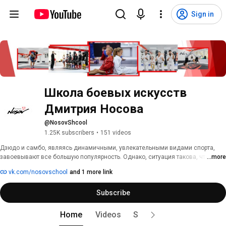
Sign in
Школа боевых искусств 
Дмитрия Носова
@NosovShcool
1.25K subscribers
•
151 videos
Дзюдо и самбо, являясь динамичными, увлекательными видами спорта, 
завоевывают все большую популярность. Однако, ситуация такова, что 
...more
заниматься подобными видами спорта в специализированных спортивных 
vk.com/nosovschool
and 1 more link
школах могут не все желающие, а только те, кто соответствует требованиям 
к возрасту и физической подготовке спортсменов. 
Subscribe
Home
Videos
Shorts
Posts