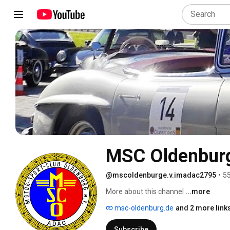
MSC Oldenburg
@mscoldenburge.v.imadac2795
•
55
More about this channel
...more
msc-oldenburg.de
and 2 more link
Subscribe