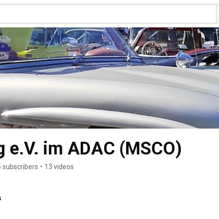
 e.V. im ADAC (MSCO)
 subscribers
•
13 videos
s