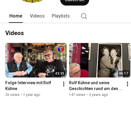
Home
Videos
Playlists
Videos
43:35
46:17
Folge-Interview mit Rolf 
Rolf Kühne und seine 
Kühne
Geschichten rund um den 
Motorradsport
26 views
•
1 year ago
147 views
•
3 years ago