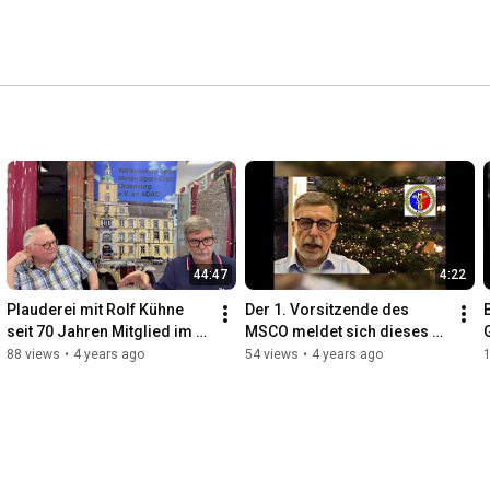
44:47
4:22
Plauderei mit Rolf Kühne 
Der 1. Vorsitzende des 
seit 70 Jahren Mitglied im 
MSCO meldet sich dieses 
Motor-Sport-Club 
Jahr noch einmal zu Wort.
88 views
•
4 years ago
54 views
•
4 years ago
Oldenburg e.V. im ADAC