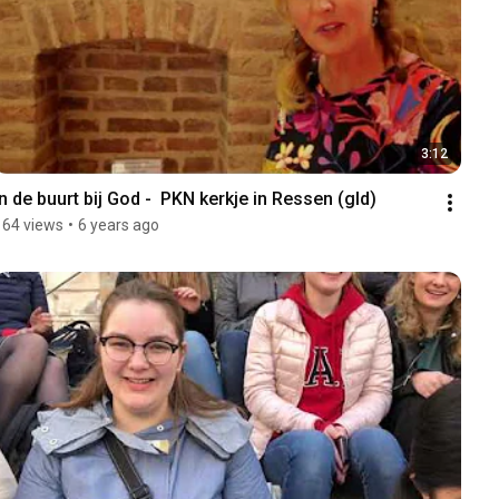
3:12
In de buurt bij God -  PKN kerkje in Ressen (gld)
164 views
•
6 years ago