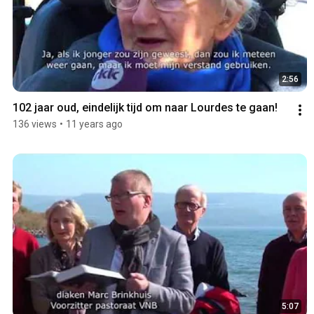
2:56
102 jaar oud, eindelijk tijd om naar Lourdes te gaan!
136 views
•
11 years ago
5:07