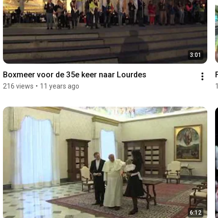
3:01
Boxmeer voor de 35e keer naar Lourdes
216 views
•
11 years ago
6:12