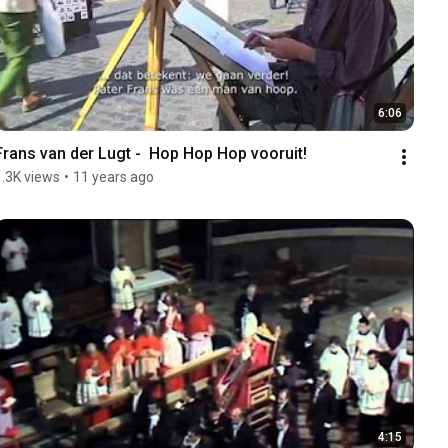
6:06
Frans van der Lugt -  Hop Hop Hop vooruit!
1.3K views
•
11 years ago
4:15