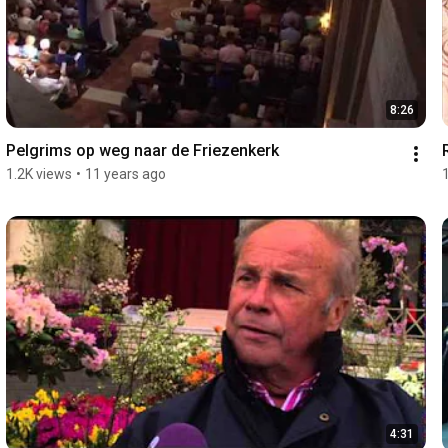
8:26
Pelgrims op weg naar de Friezenkerk
1.2K views
•
11 years ago
4:31