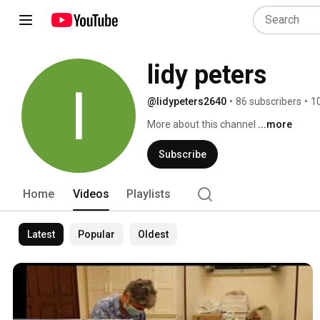
lidy peters
@lidypeters2640
•
86 subscribers
•
1
More about this channel
...more
Subscribe
Home
Videos
Playlists
Latest
Popular
Oldest