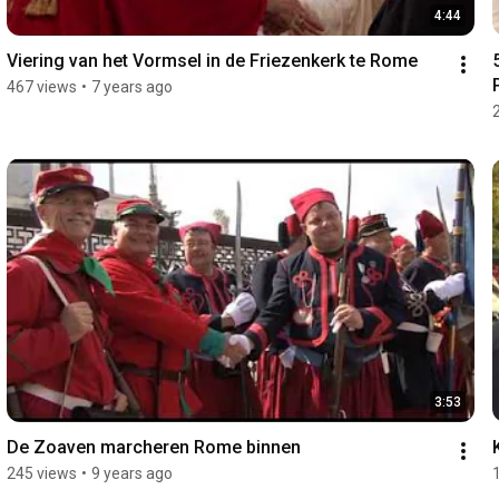
4:44
Viering van het Vormsel in de Friezenkerk te Rome
467 views
•
7 years ago
3:53
De Zoaven marcheren Rome binnen
245 views
•
9 years ago