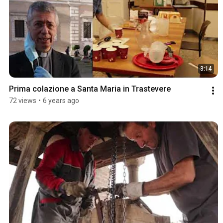
3:14
Prima colazione a Santa Maria in Trastevere
72 views
•
6 years ago