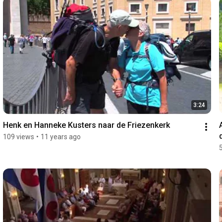
3:24
Henk en Hanneke Kusters naar de Friezenkerk
109 views
•
11 years ago