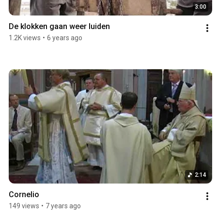
3:00
De klokken gaan weer luiden
1.2K views
•
6 years ago
2:14
Cornelio
149 views
•
7 years ago