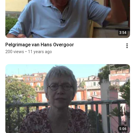
3:54
Pelgrimage van Hans Overgoor
200 views
•
11 years ago
5:06