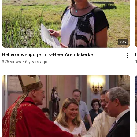
2:49
Het vrouwenputje in 's-Heer Arendskerke
376 views
•
6 years ago