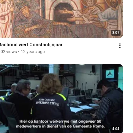
3:07
Radboud viert Constantijnjaar
102 views
•
12 years ago
4:04