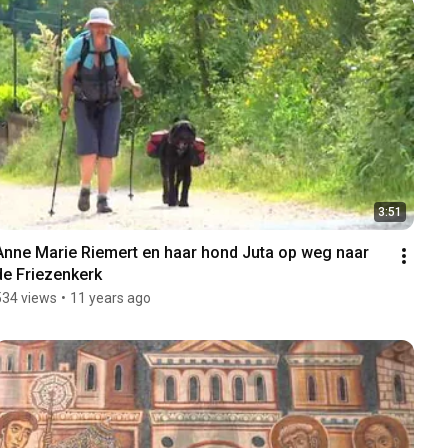
3:51
Anne Marie Riemert en haar hond Juta op weg naar 
de Friezenkerk
534 views
•
11 years ago