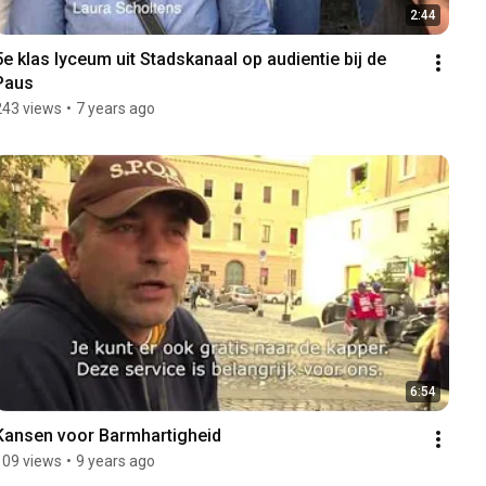
2:44
5e klas lyceum uit Stadskanaal op audientie bij de 
Paus
243 views
•
7 years ago
6:54
Kansen voor Barmhartigheid
109 views
•
9 years ago