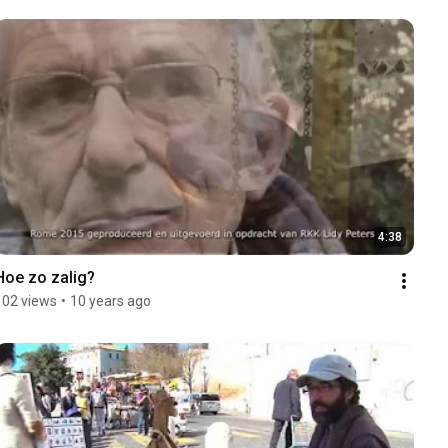
4:38
Hoe zo zalig?
102 views
•
10 years ago