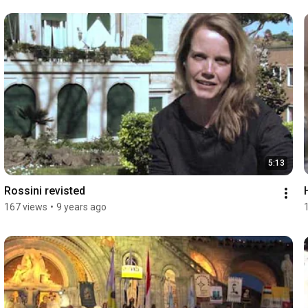
5:13
Rossini revisted
167 views
•
9 years ago