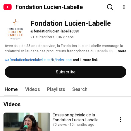
Fondation Lucien-Labelle
Fondation Lucien-Labelle
@fondationlucien-labelle3381
21 subscribers
•
36 videos
Avec plus de 35 ans de service, la Fondation Lucien-Labelle encourage la 
créativité et l’audace des producteurs francophones du Canada en 
...more
soutenant des projets de qualités qui prennent diverses formes 
fondationlucienlabelle.ca/fr/index.snc
and 1 more link
(émissions de télévision et de radio, documentaires, films de fictions, etc.) 
et servent à faire rayonner les valeurs humaines et spirituelles dans le 
Subscribe
monde des médias et des communications. 
Home
Videos
Playlists
Search
Videos
Émission spéciale de la
Fondation Lucien-Labelle
70 views
10 months ago