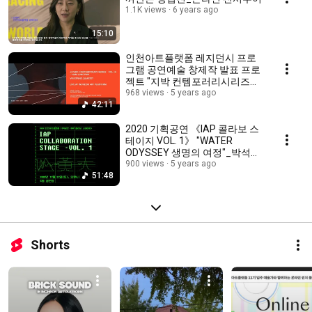
1.1K views
6 years ago
15:10
인천아트플랫폼 레지던시 프로
그램 공연예술 창제작 발표 프로
젝트 "지박 컨템포러리시리즈
VOL.19 - 백남준"
968 views
5 years ago
42:11
2020 기획공연 《IAP 콜라보 스
테이지 VOL. 1》 "WATER
ODYSSEY 생명의 여정"_박석주
(기타), 박순아(가야금), 조세린
900 views
5 years ago
51:48
(가야금), 송창애(무대미술)
Shorts