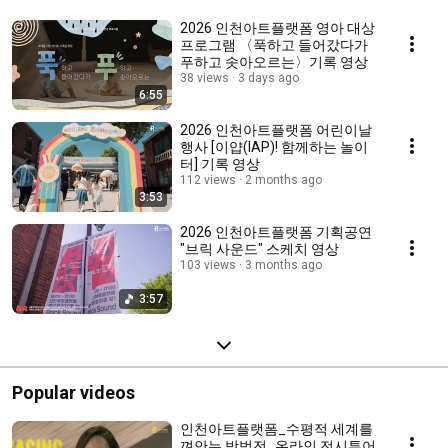
2026 인천아트플랫폼 영아 대상
프로그램 〈푹하고 들어갔다가
푸하고 솟아오르는〉기록 영상
38 views
3 days ago
6:55
2026 인천아트플랫폼 어린이날
행사 [이얍(IAP)! 함께하는 놀이
터] 기록 영상
112 views
2 months ago
3:53
2026 인천아트플랫폼 기획공연
"브릭 사운드" 스케치 영상
103 views
3 months ago
3:57
Popular videos
인천아트플랫폼_수평적 세계를
껴안는 방법전_온라인 전시투어