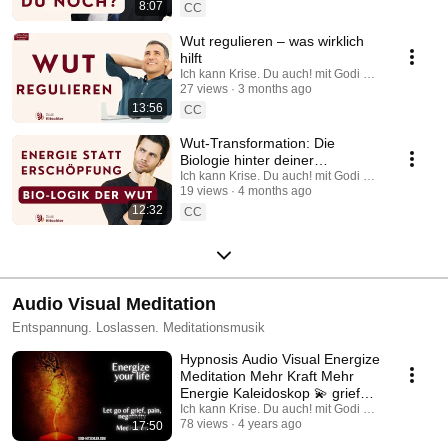
8:07
CC
Wut regulieren – was wirklich
hilft
Ich kann Krise. Du auch! mit Godi Hitschler
27 views
3 months ago
13:56
CC
Wut-Transformation: Die
Biologie hinter deiner
Durchsetzungskraft (gesunder
Ich kann Krise. Du auch! mit Godi Hitschler
19 views
4 months ago
Umgang mit Wut)
12:32
CC
Audio Visual Meditation
Entspannung. Loslassen. Meditationsmusik
Hypnosis Audio Visual Energize
Meditation Mehr Kraft Mehr
Energie Kaleidoskop 💫 grief
and release 💫
Ich kann Krise. Du auch! mit Godi Hitschler
78 views
4 years ago
17:50