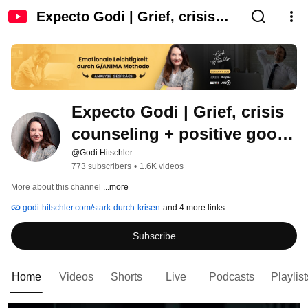
Expecto Godi | Grief, crisis
counseling + positive good
thoughts
Expecto Godi | Grief, crisis 
counseling + positive good 
thoughts
@Godi.Hitschler
773 subscribers
•
1.6K videos
More about this channel
...more
godi-hitschler.com/stark-durch-krisen
and 4 more links
Subscribe
Home
Videos
Shorts
Live
Podcasts
Playlist