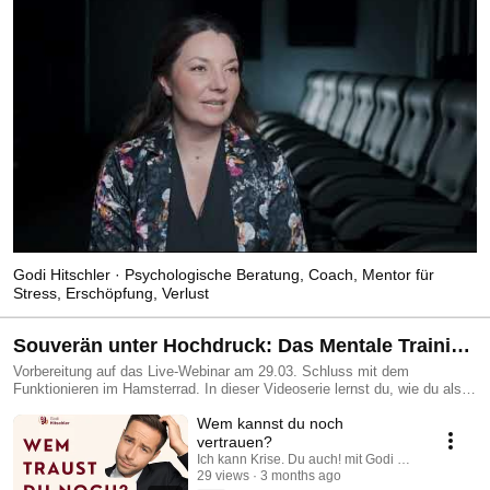
Godi Hitschler · Psychologische Beratung, Coach, Mentor für
Stress, Erschöpfung, Verlust
Souverän unter Hochdruck: Das Mentale Training
für Geschäftsführer
Vorbereitung auf das Live-Webinar am 29.03. Schluss mit dem
Funktionieren im Hamsterrad. In dieser Videoserie lernst du, wie du als
Führungskraft auch in Krisenzeiten die Kontrolle behältst und innerlich
Wem kannst du noch
unantastbar wirst. 👉 WICHTIG: Vertiefe diese Techniken live im
kostenlosen Workshop am 29.03. um 11:00 Uhr. Hier anmelden:
vertrauen?
https://www.godi-hitschler.de/hochdruck-29 Themen: Mentale Stärke,
Ich kann Krise. Du auch! mit Godi Hitschler
Resilienz für den Mittelstand und Souveränität unter Hochdruck.
29 views
3 months ago