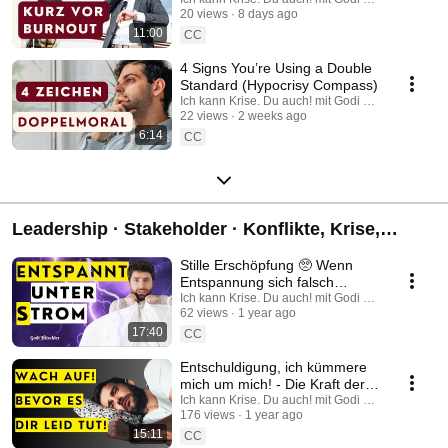
20 views
8 days ago
Point
11:00
CC
4 Signs You’re Using a Double
Standard (Hypocrisy Compass)
Ich kann Krise. Du auch! mit Godi Hitschler
22 views
2 weeks ago
6:14
CC
Leadership · Stakeholder · Konflikte, Krise,
Stärke
Stille Erschöpfung 🥺 Wenn
Entspannung sich falsch
anfühlt ☠️ mit Godi Hitschler
Ich kann Krise. Du auch! mit Godi Hitschler
62 views
1 year ago
17:40
CC
Entschuldigung, ich kümmere
mich um mich! - Die Kraft der
echten Verbindung in
Ich kann Krise. Du auch! mit Godi Hitschler
176 views
1 year ago
Krisenzeiten
15:11
CC