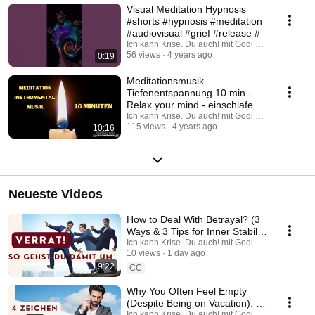
Visual Meditation Hypnosis
#shorts #hypnosis #meditation
#audiovisual #grief #release #
Ich kann Krise. Du auch! mit Godi Hitschler
56 views
4 years ago
0:19
Meditationsmusik
Tiefenentspannung 10 min -
Relax your mind - einschlafen
entspannen Trauer annehmen
Ich kann Krise. Du auch! mit Godi Hitschler
115 views
4 years ago
10:16
Neueste Videos
How to Deal With Betrayal? (3
Ways & 3 Tips for Inner Stability
and Clarity)
Ich kann Krise. Du auch! mit Godi Hitschler
10 views
1 day ago
9:22
CC
Why You Often Feel Empty
(Despite Being on Vacation): 4
Signs You’re at Your Breaking
Ich kann Krise. Du auch! mit Godi Hitschler