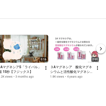
0:16
2:01
3AマグネシアS「ライバル」
３Aマグネシア　酸化マグネ
篇 15秒【フジックス】
シウムと活性酸化マグネシウ
ムについて
.2K views
•
3 months ago
1.8K views
•
4 years ago