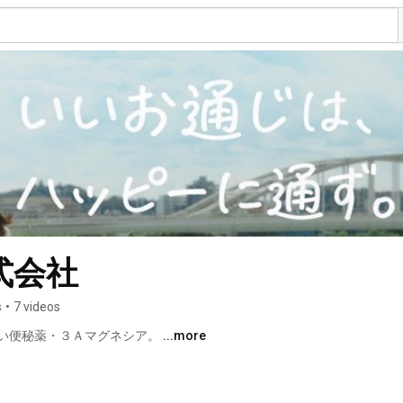
式会社
s
•
7 videos
い便秘薬・３Ａマグネシア。 
...more