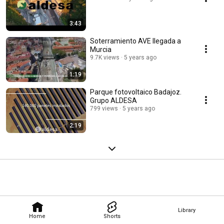
3:43
Soterramiento AVE llegada a
Murcia
9.7K views
5 years ago
1:19
Parque fotovoltaico Badajoz.
Grupo ALDESA
799 views
5 years ago
2:19
Library
Home
Shorts