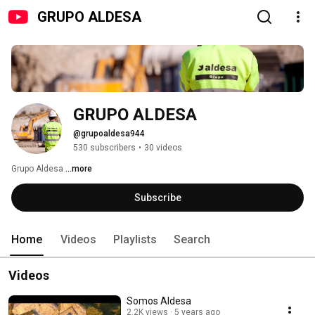
GRUPO ALDESA
GRUPO ALDESA
@grupoaldesa944
530 subscribers
•
30 videos
Grupo Aldesa 
...more
Subscribe
Home
Videos
Playlists
Search
Videos
Somos Aldesa
2.2K views
5 years ago