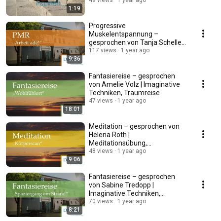
49 views
1 year ago
1:19
Progressive
Muskelentspannung –
gesprochen von Tanja Scheller |
PMR
117 views
1 year ago
9:36
Fantasiereise – gesprochen
von Amelie Volz | Imaginative
Techniken, Traumreise
47 views
1 year ago
18:01
Meditation – gesprochen von
Helena Roth |
Meditationsübung,
Achtsamkeit
48 views
1 year ago
9:06
Fantasiereise – gesprochen
von Sabine Tredopp |
Imaginative Techniken,
Traumreise
70 views
1 year ago
8:21