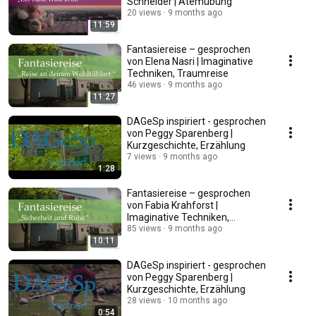
Schneider | Atemübung
20 views
9 months ago
11:59
Fantasiereise – gesprochen
von Elena Nasri | Imaginative
Techniken, Traumreise
46 views
9 months ago
11:27
DAGeSp inspiriert - gesprochen
von Peggy Sparenberg |
Kurzgeschichte, Erzählung
7 views
9 months ago
1:28
Fantasiereise – gesprochen
von Fabia Krahforst |
Imaginative Techniken,
Traumreise
85 views
9 months ago
10:11
DAGeSp inspiriert - gesprochen
von Peggy Sparenberg |
Kurzgeschichte, Erzählung
28 views
10 months ago
0:54