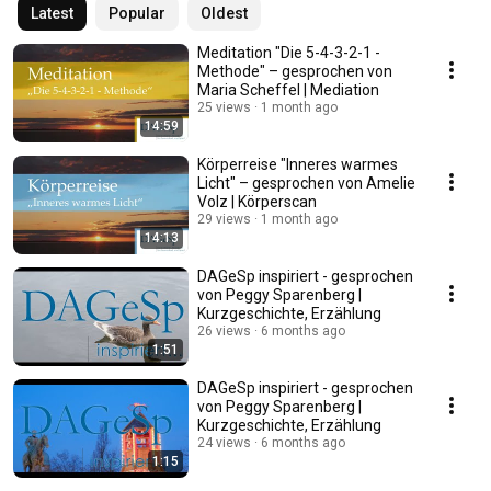
Latest
Popular
Oldest
Meditation "Die 5-4-3-2-1 -
Methode" – gesprochen von
Maria Scheffel | Mediation
25 views
1 month ago
14:59
Körperreise "Inneres warmes
Licht" – gesprochen von Amelie
Volz | Körperscan
29 views
1 month ago
14:13
DAGeSp inspiriert - gesprochen
von Peggy Sparenberg |
Kurzgeschichte, Erzählung
26 views
6 months ago
1:51
DAGeSp inspiriert - gesprochen
von Peggy Sparenberg |
Kurzgeschichte, Erzählung
24 views
6 months ago
1:15