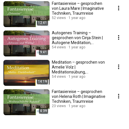
Fantasiereise – gesprochen
von Laura Mare | Imaginative
Techniken, Traumreise
52 views
1 year ago
12:41
Autogenes Training –
gesprochen von Cinja Stein |
Autogene Meditation,
Autosuggestion
54 views
1 year ago
9:41
Meditation – gesprochen von
Amelie Volz |
Meditationsübung,
Achtsamkeit
54 views
1 year ago
14:19
Fantasiereise – gesprochen
von Helena Roth | Imaginative
Techniken, Traumreise
23 views
1 year ago
4:39