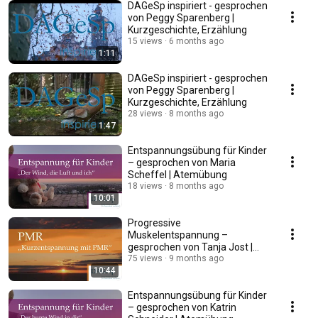
DAGeSp inspiriert - gesprochen
von Peggy Sparenberg |
Kurzgeschichte, Erzählung
15 views
6 months ago
1:11
DAGeSp inspiriert - gesprochen
von Peggy Sparenberg |
Kurzgeschichte, Erzählung
28 views
8 months ago
1:47
Entspannungsübung für Kinder
– gesprochen von Maria
Scheffel | Atemübung
18 views
8 months ago
10:01
Progressive
Muskelentspannung –
gesprochen von Tanja Jost |
PMR
75 views
9 months ago
10:44
Entspannungsübung für Kinder
– gesprochen von Katrin