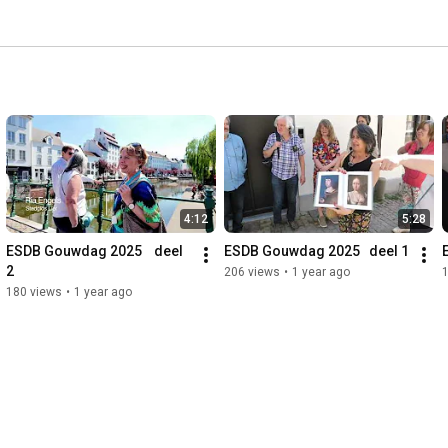
4:12
5:28
ESDB Gouwdag 2025    deel 
ESDB Gouwdag 2025   deel 1
2
206 views
•
1 year ago
180 views
•
1 year ago