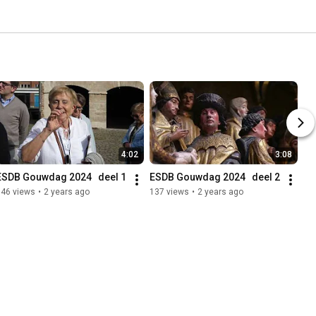
4:02
3:08
ESDB Gouwdag 2024   deel 1
ESDB Gouwdag 2024   deel 2
146 views
•
2 years ago
137 views
•
2 years ago