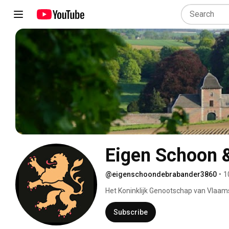
Eigen Schoon 
@eigenschoondebrabander3860
•
1
Het Koninklijk Genootschap van Vlaams-
erfgoedsector. 
Subscribe