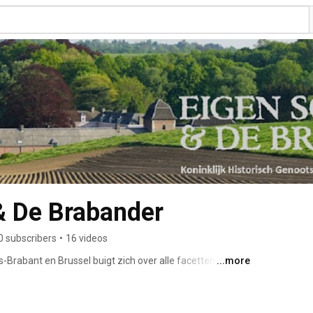
& De Brabander
0 subscribers
•
16 videos
Brabant en Brussel buigt zich over alle facetten van de 
...more