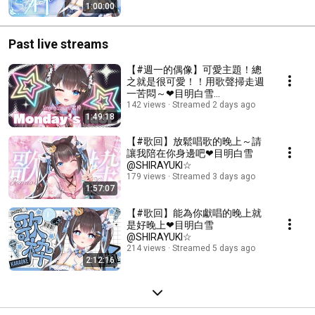
1:00:00
Past live streams
【#週一的偶像】可愛主題！總
之就是很可愛！！用歌聲掃走週
一苦悶～❤目明白雪
@SHIRAYUKI☆
142 views
Streamed 2 days ago
1:49:18
【#歌回】放鬆唱歌的晚上～請
讓我陪在你身邊吧❤目明白雪
@SHIRAYUKI☆
179 views
Streamed 3 days ago
1:57:07
【#歌回】能為你獻唱的晚上就
是好晚上❤目明白雪
@SHIRAYUKI☆
214 views
Streamed 5 days ago
2:12:16