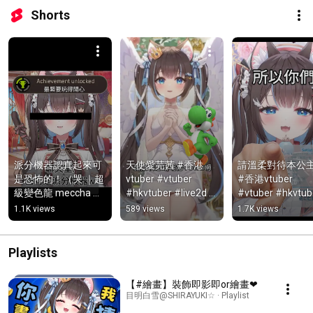
Shorts
派分機器認真起來可
天使愛芫茜 #香港
請溫柔對待本公主Q
是恐怖的￼！（哭 ｜超
vtuber #vtuber 
#香港vtuber 
級變色龍 meccha 
#hkvtuber #live2d #
#vtuber #hkvtube
chameleon #香港
個人勢  #anime 
#live2d #個人勢  
1.1K views
589 views
1.7K views
vtuber #vtuber 
#shorts #新人vtuber 
#anime #shorts
#hkvtuber #anime #
#直式直播 #新人
人vtuber #直式直
新人vtuber #深夜雜
vtuber #香港美食指
#新人vtuber
Playlists
談 #個人勢
南
【#繪畫】裝飾即影即or繪畫❤
目明白雪@SHIRAYUKI☆ · Playlist