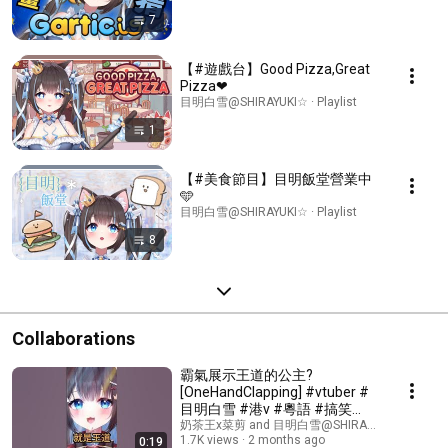
7
【#遊戲台】Good Pizza,Great
Pizza❤
目明白雪@SHIRAYUKI☆ · Playlist
1
【#美食節目】目明飯堂營業中
🩵
目明白雪@SHIRAYUKI☆ · Playlist
8
Collaborations
霸氣展示王道的公主?
[OneHandClapping] #vtuber #
目明白雪 #港v #粵語 #搞笑
#sodapop
奶茶王x菜剪 and 目明白雪@SHIRAYUKI☆
1.7K views
2 months ago
0:19