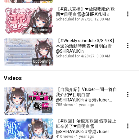
【#直式直播】❤放鬆唱歌的歌
回❤目明白雪@SHIRAYUKI☆
Scheduled for 8/9/26, 12:00 AM
Upcoming
【#Weekly schedule 3/8-9/8】
本週的活動時間表❤目明白雪
@SHIRAYUKI☆
Scheduled for 4/28/27, 3:30 AM
Upcoming
Videos
【自我介紹￼】Vtuber一問一答自
我介紹￼❤目明白雪
@SHIRAYUKI☆#香港vtuber
#hkvtuber
755 views
1 year ago
1:25
【#歌回】治癒系歌回 假期後上
班辛苦了❤目明白雪
@SHIRAYUKI☆#香港vtuber
410 views
1 year ago