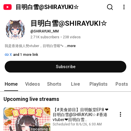
目明白雪@SHIRAYUKI☆
目明白雪@SHIRAYUKI☆
@SHIRAYUKI_MM
2.71K subscribers
•
238 videos
我是香港個人勢vtuber，目明白雪喔🐾 
...more
X
and 1 more link
Subscribe
Home
Videos
Shorts
Live
Playlists
Posts
Upcoming live streams
【#美食節目】目明飯堂EP.8 ❤
目明白雪@SHIRAYUKI☆#香港
vtuber❤目明白雪
@SHIRAYUKI☆
Scheduled for 8/6/26, 6:00 AM
Upcoming