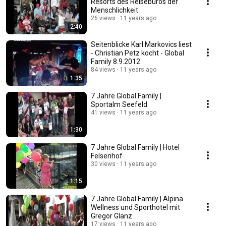
Resorts des Reisebüros der
Menschlichkeit
26 views
11 years ago
2:40
Seitenblicke Karl Markovics liest
- Christian Petz kocht - Global
Family 8.9.2012
84 views
11 years ago
1:35
7 Jahre Global Family |
Sportalm Seefeld
41 views
11 years ago
1:30
7 Jahre Global Family | Hotel
Felsenhof
30 views
11 years ago
1:15
7 Jahre Global Family | Alpina
Wellness und Sporthotel mit
Gregor Glanz
17 views
11 years ago