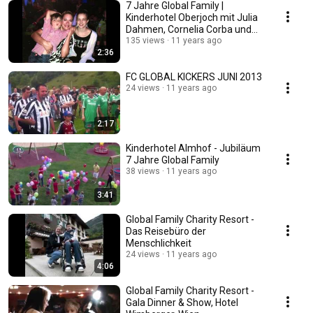
7 Jahre Global Family |
Kinderhotel Oberjoch mit Julia
Dahmen, Cornelia Corba und
Carmen Wyler
135 views
11 years ago
2:36
FC GLOBAL KICKERS JUNI 2013
24 views
11 years ago
2:17
Kinderhotel Almhof - Jubiläum
7 Jahre Global Family
38 views
11 years ago
3:41
Global Family Charity Resort -
Das Reisebüro der
Menschlichkeit
24 views
11 years ago
4:06
Global Family Charity Resort -
Gala Dinner & Show, Hotel