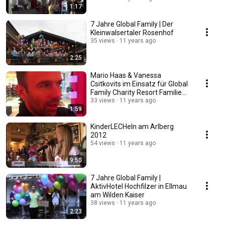
1:17
7 Jahre Global Family | Der
Kleinwalsertaler Rosenhof
35 views
11 years ago
2:25
Mario Haas & Vanessa
Csitkovits im Einsatz für Global
Family Charity Resort Familie
720p
33 views
11 years ago
1:59
KinderLECHeln am Arlberg
2012
54 views
11 years ago
9:50
7 Jahre Global Family |
AktivHotel Hochfilzer in Ellmau
am Wilden Kaiser
38 views
11 years ago
2:23