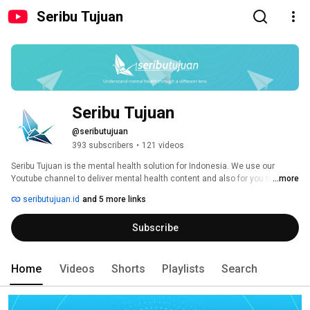
Seribu Tujuan
Seribu Tujuan
@seributujuan
393 subscribers
•
121 videos
Seribu Tujuan is the mental health solution for Indonesia. We use our 
Youtube channel to deliver mental health content and also for you to be a 
...more
part of the Seribu Tujuan journey. 
seributujuan.id
and 5 more links
Subscribe
Home
Videos
Shorts
Playlists
Search