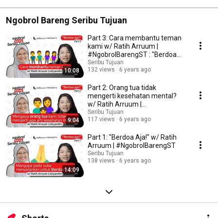
Ngobrol Bareng Seribu Tujuan
Part 3: Cara membantu teman
kami w/ Ratih Arruum |
#NgobrolBarengST : "Berdoa
Aja"
Seribu Tujuan
132 views
6 years ago
10:08
Part 2: Orang tua tidak
mengerti kesehatan mental?
w/ Ratih Arruum |
#NgobrolBarengST : "Berdoa
Seribu Tujuan
117 views
6 years ago
9:04
Aja"
Part 1: "Berdoa Aja!" w/ Ratih
Arruum | #NgobrolBarengST
Seribu Tujuan
138 views
6 years ago
14:09