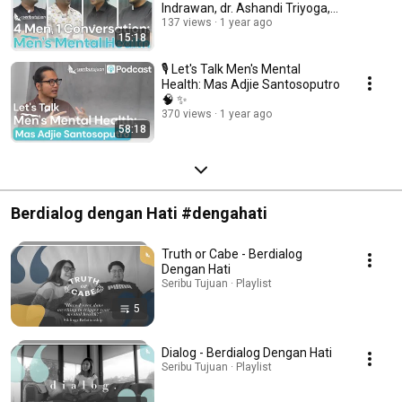
Indrawan, dr. Ashandi Triyoga,
Wantja & Michael
137 views
1 year ago
15:18
🎙️ Let's Talk Men's Mental
Health: Mas Adjie Santosoputro
🧠 ✨
370 views
1 year ago
58:18
Berdialog dengan Hati #dengahati
Truth or Cabe - Berdialog
Dengan Hati
Seribu Tujuan · Playlist
5
Dialog - Berdialog Dengan Hati
Seribu Tujuan · Playlist