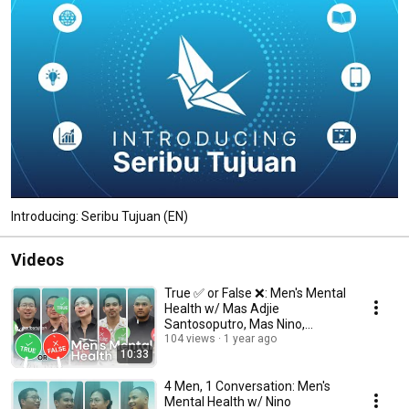
Introducing: Seribu Tujuan (EN)
Videos
True ✅ or False ❌: Men's Mental
Health w/ Mas Adjie
Santosoputro, Mas Nino,
Ashandi, Wantja & Mike
104 views
1 year ago
10:33
4 Men, 1 Conversation: Men's
Mental Health w/ Nino