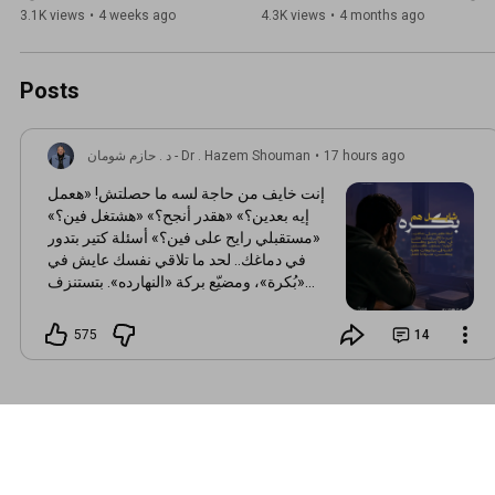
رمضان 1446 هـ
A Conversation wit...
3.1K views
•
4 weeks ago
4.3K views
•
4 months ago
Posts
17 hours ago
•
د . حازم شومان - Dr . Hazem Shouman
إنت خايف من حاجة لسه ما حصلتش! «هعمل
إيه بعدين؟» «هقدر أنجح؟» «هشتغل فين؟»
«مستقبلي رايح على فين؟» أسئلة كتير بتدور
في دماغك.. لحد ما تلاقي نفسك عايش في
«بُكرة»، ومضيّع بركة «النهارده». بتستنزف
طاقتك في سيناريوهات ممكن أصلًا ما
تحصلش! اهدَى.. ورتّب أفكارك. ❤️ ربنا طلب
575
14
منك السعي والأخذ بالأسباب، لكن ما طلبش
منك تشيل همّ الغيب ولا تعرف بكرة هيحصل
فيه إيه. قال تعالى: ﴿وَمَن يَتَوَكَّلْ عَلَى اللَّهِ فَهُوَ
حَسْبُهُ﴾ اعمل اللي عليك النهارده: اجتهد،
اتعلم، خد بالأسباب، واسعى في طريقك..
وسيّب تدبير بكرة لربنا اللي خلقك وخلق بكرة
وكل اللي فيه. القلق مش هيغيّر اللي ربنا