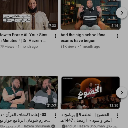
7:33
5:16
How to Erase All Your Sins 
And the high school final 
in Minutes!! | Dr. Hazem 
exams have begun
Shuman
27K views
•
1 month ago
31K views
•
1 month ago
21:53
11:30
الخشوع || الحلقة 9 || برنامج « 
أبيض وأسود » || رمضان 1447هـ
د.محمد جلال and Dr. Hazem Shouman
د . حازم شومان - Dr . Hazem Shouman
and د.محمد جلال
د . حازم شومان - Dr . Hazem Shouman