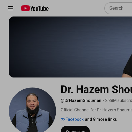
Dr. Hazem Sh
@DrHazemShouman
•
2.88M subscri
Official Channel for Dr. Hazem Shoum
Facebook
and 8 more links
Subscribe