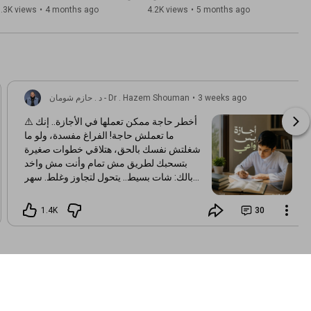
@MohammadGalalEladl
.3K views
•
4 months ago
4.2K views
•
5 months ago
3 weeks ago
•
د . حازم شومان - Dr . Hazem Shouman
⚠️ أخطر حاجة ممكن تعملها في الأجازة.. إنك
ما تعملش حاجة! الفراغ مفسدة، ولو ما
شغلتش نفسك بالحق، هتلاقي خطوات صغيرة
بتسحبك لطريق مش تمام وأنت مش واخد
بالك: شات بسيط.. يتحول لتجاوز وغلط. سهر
وضياع وقت.. يسرق يومك وعمرك. فيديوهات
وشاشات.. تؤذي قلبك وتطفي نور الإيمان
1.4K
30
جواه. الحل؟ خطط ليومك بـ 4 حاجات: حفظ
قرآن: ابدأ ولو بآية واحدة يوميًا. رياضة: تجدد
طاقتك ونشاطك. عمل تطوعي: تخدم بيه
غيرك وتحس بقيمتك وأثرك. مهارة جديدة:
كورس أو لغة تضيف لمستقبلك. 💡 قال النبي
ﷺ: "نِعْمَتَانِ مَغْبُونٌ فِيهِمَا كَثِيرٌ مِنَ النَّاسِ:
الصِّحَّةُ وَالْفَرَاغُ." استغل وقتك صح، واشحن