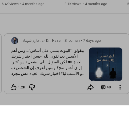
📜 حازم شومان، داعية إسلامي وطبيب مصري، ولد في 10 ديسمبر 
@MohammadGalalEladl
١٤٤٦ هـ
6.4K views
•
4 months ago
3.1K views
•
4 months ago
5
1974 بمدينة المنصورة بمحافظة الدقهلية، وبدأ القاء الدروس بمسجد 
السلاب في مدينة المنصورة وكان يحضر آلاف الشباب له، قدّم عدة 
برامج على القنوات الفضائية، وله العديد من الدروس والسلاسل 
والخطب.
7 days ago
•
د . حازم شومان - Dr . Hazem Shouman
بيقولوا: "البيوت بتتبني على أساس"... ومن أهم
الأسس بعد تقوى الله: حسن اختيار شريك
الحياة. 🏡 لكن السؤال اللي بيشغل ناس كتير:
إزاي أختار صح؟ ومنين أعرف إن الشخص ده
هو الأنسب ليا؟ اختيار شريك الحياة مش مجرد
قرار عاطفي... ده قرار بيترتب عليه مستقبل
أسرة كاملة. هل التوافق وحده كفاية؟ إيه
1.2K
40
العلامات اللي تدل على حسن الدين والخلق؟
وإزاي نوازن بين العقل والقلب؟ ❤️ في "افتح
لي قلبك" بنساعدك تشوف الصورة بوضوح،
وتاخد قرارك بوعي. 📥 لو محتار أو محتارة...
تواصلوا معنا، وروابط وأرقام التواصل
هتلاقوها في أول تعليق. ⬇️