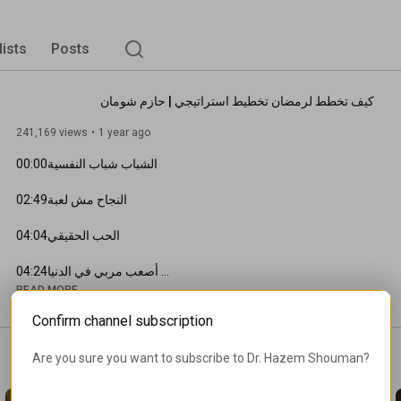
lists
Posts
كيف تخطط لرمضان تخطيط استراتيجي | حازم شومان
241,169 views
1 year ago
00:00
02:49
04:04
04:24
READ MORE
06:37
Confirm channel subscription
 القاعدة الأولى (الوصول للقمة مرتهن بقنص الفرص الصغيرة 
10:30
Are you sure you want to subscribe to 
Dr. Hazem Shouman
?
18:30