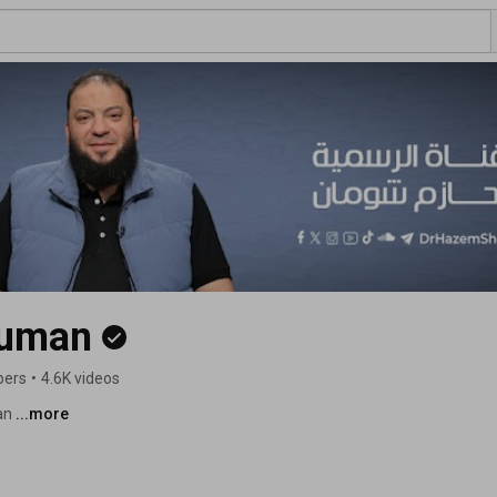
ouman
bers
•
4.6K videos
an 
...more