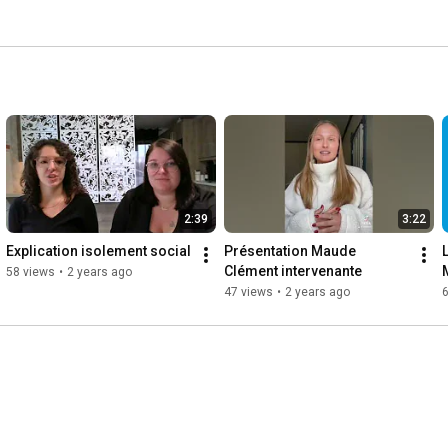
2:39
3:22
Explication isolement social
Présentation Maude 
Clément intervenante
58 views
•
2 years ago
47 views
•
2 years ago
6