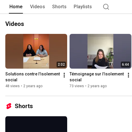
Home
Videos
Shorts
Playlists
Videos
2:02
6:44
Solutions contre l'isolement 
Témoignage sur l'isolement 
social
social
48 views
•
2 years ago
73 views
•
2 years ago
Shorts