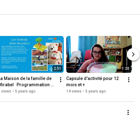
2:51
1:20
La Maison de la famille de 
Capsule d'activité pour 12 
Mirabel   Programmation 
mois et +
estivale 2021
 views
•
5 years ago
14 views
•
5 years ago