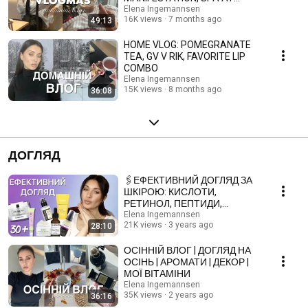
HOME! And PERFECT HAIR
Elena Ingemannsen
16K views
7 months ago
49:13
HOME VLOG: POMEGRANATE
TEA, GV V RIK, FAVORITE LIP
COMBO
Elena Ingemannsen
15K views
8 months ago
36:08
ДОГЛЯД
🖇️ЕФЕКТИВНИЙ ДОГЛЯД ЗА
ШКІРОЮ: КИСЛОТИ,
РЕТИНОЛ, ПЕПТИДИ,
СИРОВАТКИ, СПФ
Elena Ingemannsen
21K views
3 years ago
28:10
ОСІННІЙ ВЛОГ | ДОГЛЯД НА
ОСІНЬ | АРОМАТИ | ДЕКОР |
МОЇ ВІТАМІНИ
Elena Ingemannsen
35K views
2 years ago
36:16