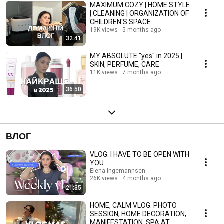
MAXIMUM COZY | HOME STYLE
| CLEANING | ORGANIZATION OF
CHILDREN'S SPACE
19K views
5 months ago
32:41
MY ABSOLUTE "yes" in 2025 |
SKIN, PERFUME, CARE
11K views
7 months ago
36:50
ВЛОГ
VLOG: I HAVE TO BE OPEN WITH
YOU…
Elena Ingemannsen
26K views
4 months ago
21:35
HOME, CALM VLOG: PHOTO
SESSION, HOME DECORATION,
MANIFESTATION, SPA AT