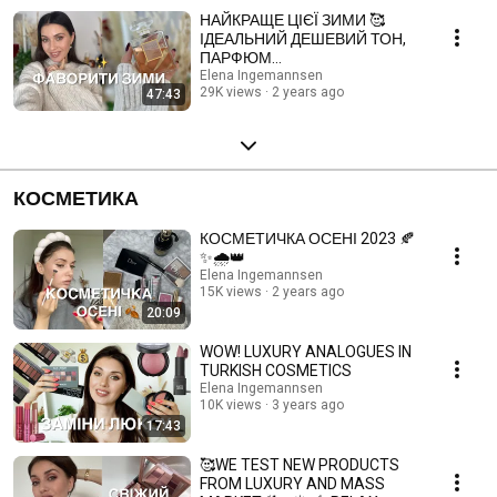
НАЙКРАЩЕ ЦІЄЇ ЗИМИ 🥰
ІДЕАЛЬНИЙ ДЕШЕВИЙ ТОН,
ПАРФЮМ
МРІЇ,ЗВОЛОЖУЮЧИЙ КРЕМ
Elena Ingemannsen
29K views
2 years ago
47:43
ТА ❤️ФАРБА ✨
КОСМЕТИКА
КОСМЕТИЧКА ОСЕНІ 2023 🍂
✨🌧️👑
Elena Ingemannsen
15K views
2 years ago
20:09
WOW! LUXURY ANALOGUES IN
TURKISH COSMETICS
Elena Ingemannsen
10K views
3 years ago
17:43
🥰WE TEST NEW PRODUCTS
FROM LUXURY AND MASS