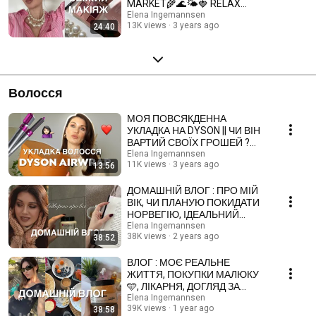
MARKET🌾🌊🌤️🍓 RELAX
VIDEO | Refreshing MAKEUP
Elena Ingemannsen
13K views
3 years ago
24:40
Волосся
МОЯ ПОВСЯКДЕННА
УКЛАДКА НА DYSON || ЧИ ВІН
ВАРТИЙ СВОЇХ ГРОШЕЙ ?
МІЙ ДОГЛЯД ЗА ВОЛОССЯМ
Elena Ingemannsen
11K views
3 years ago
13:56
😉
ДОМАШНІЙ ВЛОГ : ПРО МІЙ
ВІК, ЧИ ПЛАНУЮ ПОКИДАТИ
НОРВЕГІЮ, ІДЕАЛЬНИЙ
ДОГЛЯД ЗА ВОЛОССЯМ
Elena Ingemannsen
38K views
2 years ago
38:52
ВЛОГ : МОЄ РЕАЛЬНЕ
ЖИТТЯ, ПОКУПКИ МАЛЮКУ
🩵, ЛІКАРНЯ, ДОГЛЯД ЗА
ВОЛОССЯМ ПРИ СИВИНІ,
Elena Ingemannsen
39K views
1 year ago
38:58
ЗАТИШОК 🔐