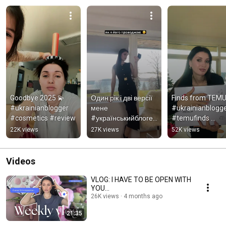
Goodbye 2025 💫 
Один рік і дві версії 
Finds from TEMU
#ukrainianblogger 
мене 
#ukrainianblogge
#cosmetics #review
#українськийблогер 
#temufinds 
#косметика 
#vacuumcleaner 
22K views
27K views
52K views
#декретукраїна 
#homeshopping
#люксовакосметика
Videos
VLOG: I HAVE TO BE OPEN WITH
YOU…
26K views
4 months ago
21:35