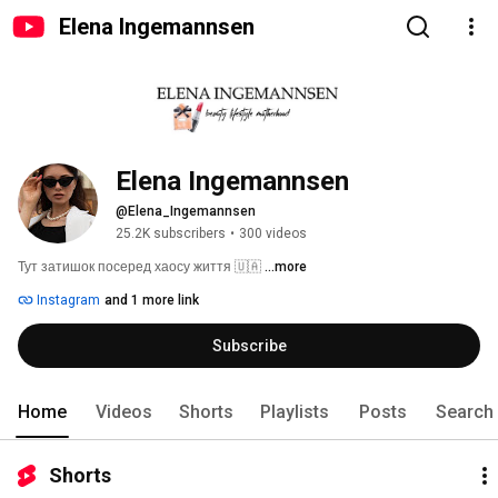
Elena Ingemannsen
Elena Ingemannsen
@Elena_Ingemannsen
25.2K subscribers
•
300 videos
Тут затишок посеред хаосу життя 🇺🇦 
...more
Instagram
and 1 more link
Subscribe
Home
Videos
Shorts
Playlists
Posts
Search
Shorts