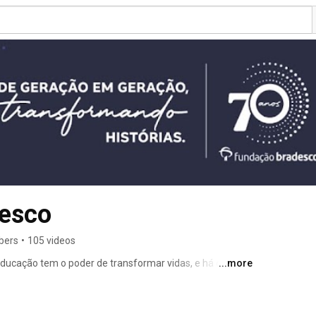
esco
bers
•
105 videos
ducação tem o poder de transformar vidas, e há quase 
...more
legado. 