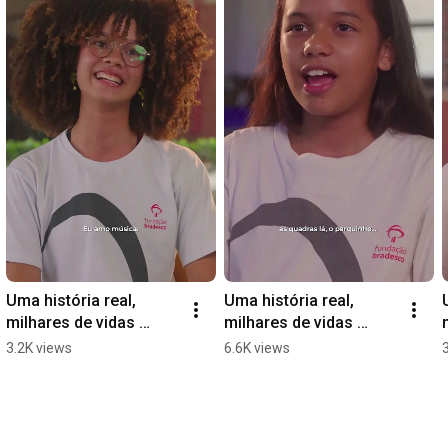
Uma história real, 
Uma história real, 
milhares de vidas 
milhares de vidas 
impactadas | Sônia - FB 
impactadas | Isadora e 
3.2K views
6.6K views
Jaboatão
João Miguel - FB 
Bodoquena