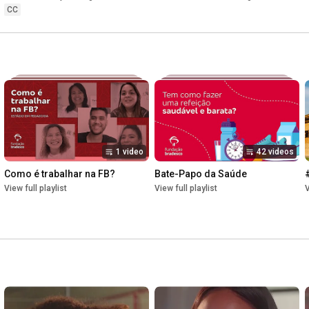
Farm-School | TO
CC
1 video
42 videos
Como é trabalhar na FB?
Bate-Papo da Saúde
View full playlist
View full playlist
V