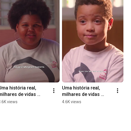
Uma história real, 
Uma história real, ​
milhares de vidas 
milhares de vidas 
impactadas! 📚✨
impactadas | Gustavo - 
3.6K views
4.6K views
Jardim Conceição