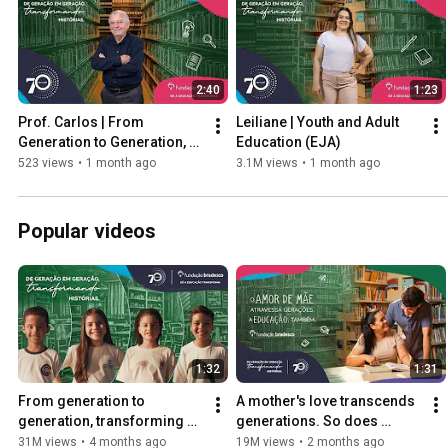
2:40
1:23
Prof. Carlos | From 
Leiliane | Youth and Adult 
Generation to Generation, 
Education (EJA)
Transforming Stories
523 views
•
1 month ago
3.1M views
•
1 month ago
Popular videos
1:32
1:31
From generation to 
A mother's love transcends 
generation, transforming 
generations. So does 
stories.
education.
31M views
•
4 months ago
19M views
•
2 months ago