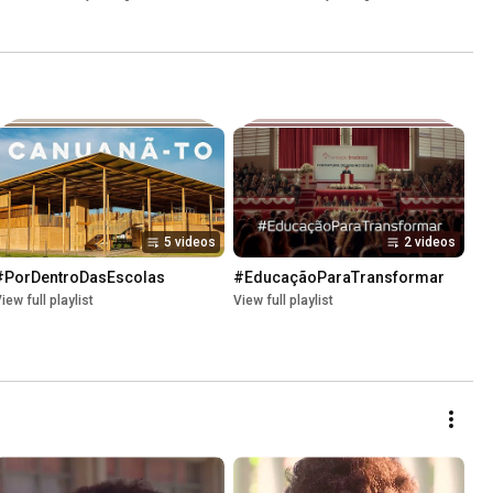
impacted”
5 videos
2 videos
#PorDentroDasEscolas
#EducaçãoParaTransformar
iew full playlist
View full playlist