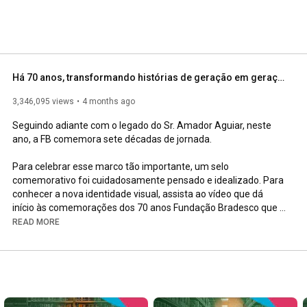
Há 70 anos, transformando histórias de geração em geração.
3,346,095 views
4 months ago
Seguindo adiante com o legado do Sr. Amador Aguiar, neste 
ano, a FB comemora sete décadas de jornada.

Para celebrar esse marco tão importante, um selo 
comemorativo foi cuidadosamente pensado e idealizado. Para 
conhecer a nova identidade visual, assista ao vídeo que dá 
início às comemorações dos 70 anos Fundação Bradesco que 
seguirão durante todo o ano.

READ MORE
#FundaçãoBradesco
#SóAEducaçãoTransforma
#FB70Anos