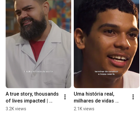
A true story, thousands 
Uma história real, 
of lives impacted | 
milhares de vidas 
Fábio - FB Marília
impactadas | Natanael - 
3.2K views
2.1K views
FB Manaus