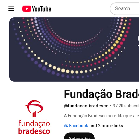
Fundação Brad
@fundacao.bradesco
•
37.2K subscri
A Fundação Bradesco acredita que a e
70 anos vem fazendo mantendo esse 
Facebook
and 2 more links
Subscribe