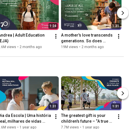
1:24
1:31
Andrea | Adult Education 
A mother's love transcends 
(EJA)
generations. So does 
education.
2.6M views
•
2 months ago
19M views
•
2 months ago
1:31
1:31
Dia da Escola | Uma história 
The greatest gift is your 
real, milhares de vidas 
children's future – “A true 
impactadas
story, thousands of lives 
8.6M views
•
1 year ago
7.7M views
•
1 year ago