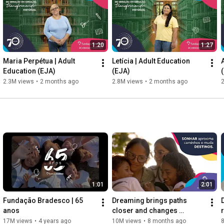
1:20
1:27
Maria Perpétua | Adult 
Letícia | Adult Education 
Education (EJA)
(EJA)
2.3M views
•
2 months ago
2.8M views
•
2 months ago
1:01
2:01
Fundação Bradesco | 65 
Dreaming brings paths 
anos
closer and changes 
destinies | FB Canuanã 
17M views
•
4 years ago
10M views
•
8 months ago