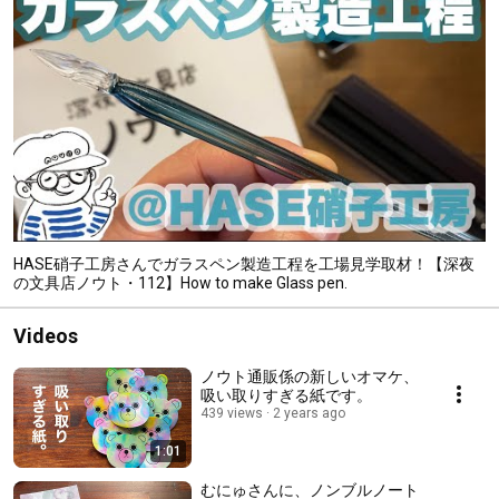
HASE硝子工房さんでガラスペン製造工程を工場見学取材！【深夜
の文具店ノウト・112】How to make Glass pen.
Videos
ノウト通販係の新しいオマケ、
吸い取りすぎる紙です。
439 views
2 years ago
1:01
むにゅさんに、ノンブルノート