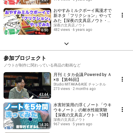
おやすみミルクボーイ風漫才で
新ネタ「フリクション」やって
みた【深夜の文具店ノウト・
002】
深夜の文具店ノウト
482 views
6 years ago
6:50
参加プロジェクト
ノウトが制作に関わっている商品の動画など
月刊 ミタカ会議 Powered by Ａ
×Ｂ【第46回】
Studio MITAKA-BASE チャンネル
273 views
2 months ago
43:44
水害対策用の浮くノート「ウキ
ウキノート」の耐水性能実験
【深夜の文具店ノウト・108】
深夜の文具店ノウト
967 views
5 years ago
14:30