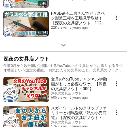
5:46
HASE硝子工房さんでガラスペ
ン製造工程を工場見学取材！
【深夜の文具店ノウト・112】
How to make Glass pen.
22K views
5 years ago
25:24
深夜の文具店ノウト
午前0時から数分間だけ開店するYouTube上の文具店からお送りするラジ
オ番組という設定の番組。 お気に入りの文具のこと、文具系のワークシ
ョップ紹介やそれをやってみた動画とか、本業である文具ノベルティの
文具のYouTubeチャンネルや動
こと、また小さな文具メーカーのものづくりのことや、クラウドファン
ディングで経験したことなど、ざっくばらんにお話いたします。
画がもっと必要なワケ。【深夜
の文具店ノウト・000】
深夜の文具店ノウト
685 views
6 years ago
9:35
スガイワールドのクリップファ
ミリーと相馬愛蔵『私の小売商
道』【深夜の文具店ノウト・
001】
深夜の文具店ノウト
176 views
6 years ago
9:01