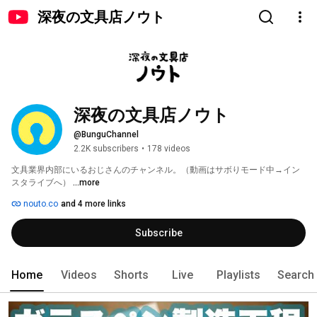
深夜の文具店ノウト
深夜の文具店ノウト
@BunguChannel
2.2K subscribers
•
178 videos
文具業界内部にいるおじさんのチャンネル。（動画はサボりモード中→イン
スタライブへ） 
...more
nouto.co
and 4 more links
Subscribe
Home
Videos
Shorts
Live
Playlists
Search