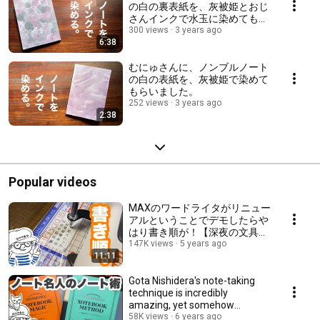
の白の裏表紙を、灰被姫とおじ
さんインクで水玉に染めてもら
いました。
300 views
3 years ago
6:38
むにゅさんに、ノンブルノート
の白の表紙を、灰被姫で染めて
もらいました。
252 views
3 years ago
2:38
Popular videos
MAXのワードライタがリニュー
アルということでデモしたらや
はり書き順が！【深夜の文具店
ノウト・115】
147K views
5 years ago
11:11
Gota Nishidera's note-taking
technique is incredibly
amazing, yet somehow
heartwarming [Late-nigh...
58K views
6 years ago