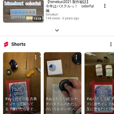
【himekuri2021 製作秘話】
今年はパステルっ！ colorful
編
himekuri
144 views
6 years ago
13:58
Shorts
#ぬりたくり絵 古典
#ぬりたくり絵 シヤ
#ぬりたくり絵 
インクって知って
チハタさんのわたし
ドに遊色インク
る？書いたらすぐに
のいろをポンポンす
互に塗るだけで
酸化が始まり、どん
るだけでかなりエモ
る件。