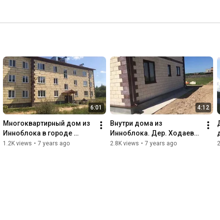
6:01
4:12
Многоквартирный дом из 
Внутри дома из 
Инноблока в городе 
Инноблока. Дер. Ходаево 
Зубцов
Чеховского района
1.2K views
•
7 years ago
2.8K views
•
7 years ago
2