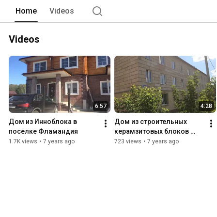
Home
Videos
Videos
6:57
4:28
Дом из Инноблока в 
Дом из строительных 
поселке Фламандия
керамзитовых блоков 
Инноблок в городе 
1.7K views
•
7 years ago
723 views
•
7 years ago
Зубцове Тверской области