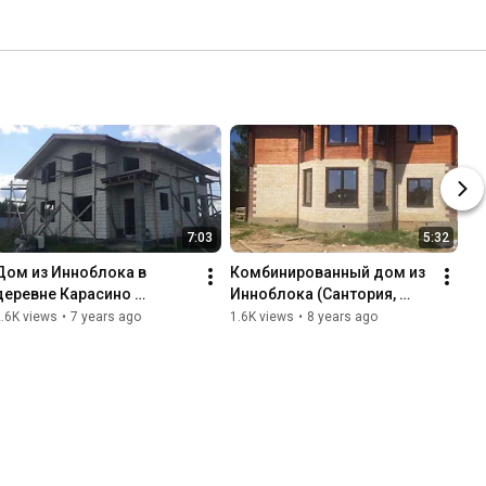
7:03
5:32
Дом из Инноблока в 
Комбинированный дом из 
деревне Карасино 
Инноблока (Сантория, 
Истринского района, МО
Чеховский район)
.6K views
•
7 years ago
1.6K views
•
8 years ago