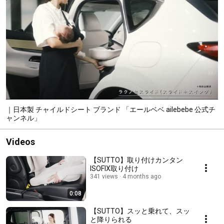
｜日本製 チャイルドシート ブランド 「エールベベ ailebebe 公式チ
ャンネル」
Videos
【SUTTO】取り付けカンタン
ISOFIX取り付け
341 views
4 months ago
0:08
【SUTTO】スッと乗れて、スッ
と降りられる