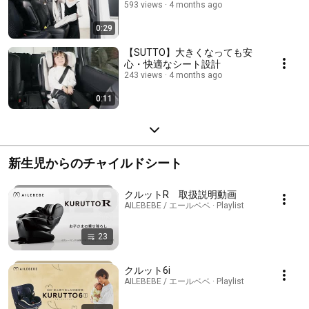
593 views
4 months ago
0:29
【SUTTO】大きくなっても安
心・快適なシート設計
243 views
4 months ago
0:11
新生児からのチャイルドシート
クルットR 取扱説明動画
AILEBEBE / エールベベ · Playlist
23
クルット6i
AILEBEBE / エールベベ · Playlist