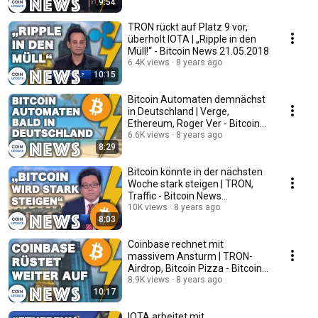
9:54
TRON rückt auf Platz 9 vor,
überholt IOTA | „Ripple in den
Müll!“ - Bitcoin News 21.05.2018
6.4K views
8 years ago
10:15
Bitcoin Automaten demnächst
in Deutschland | Verge,
Ethereum, Roger Ver - Bitcoin
News 14.05.2018
6.6K views
8 years ago
8:29
Bitcoin könnte in der nächsten
Woche stark steigen | TRON,
Traffic - Bitcoin News
10.05.2018
10K views
8 years ago
8:03
Coinbase rechnet mit
massivem Ansturm | TRON-
Airdrop, Bitcoin Pizza - Bitcoin
News 08.05.2018
8.9K views
8 years ago
10:17
IOTA arbeitet mit