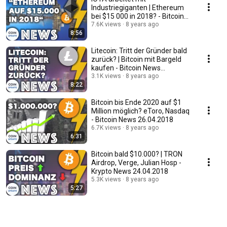
Industriegiganten | Ethereum
bei $15 000 in 2018? - Bitcoin
News 03.05.2018
7.6K views
8 years ago
8:56
Litecoin: Tritt der Gründer bald
zurück? | Bitcoin mit Bargeld
kaufen - Bitcoin News
01.05.2018
3.1K views
8 years ago
8:22
Bitcoin bis Ende 2020 auf $1
Million möglich? eToro, Nasdaq
- Bitcoin News 26.04.2018
6.7K views
8 years ago
6:31
Bitcoin bald $10.000? | TRON
Airdrop, Verge, Julian Hosp -
Krypto News 24.04.2018
5.3K views
8 years ago
5:27