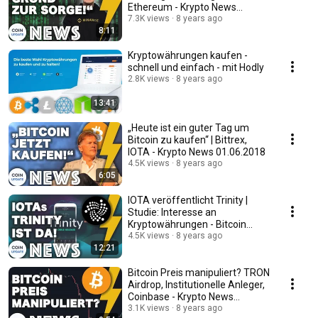
Ethereum - Krypto News
11.06.2018
7.3K views
8 years ago
8:11
Kryptowährungen kaufen -
schnell und einfach - mit Hodly
2.8K views
8 years ago
13:41
„Heute ist ein guter Tag um
Bitcoin zu kaufen“ | Bittrex,
IOTA - Krypto News 01.06.2018
4.5K views
8 years ago
6:05
IOTA veröffentlicht Trinity |
Studie: Interesse an
Kryptowährungen - Bitcoin
News 30.05.2018
4.5K views
8 years ago
12:21
Bitcoin Preis manipuliert? TRON
Airdrop, Institutionelle Anleger,
Coinbase - Krypto News
25.05.2018
3.1K views
8 years ago