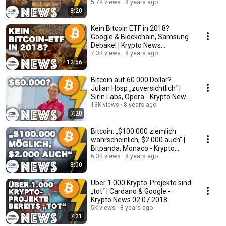
5.7K views
8 years ago
8:20
Kein Bitcoin ETF in 2018?
Google & Blockchain, Samsung
Debakel | Krypto News
24.07.2018
7.3K views
8 years ago
12:56
Bitcoin auf 60.000 Dollar?
Julian Hosp „zuversichtlich“ |
Sirin Labs, Opera - Krypto News
11.07.2018
13K views
8 years ago
7:20
Bitcoin: „$100.000 ziemlich
wahrscheinlich, $2.000 auch“ |
Bitpanda, Monaco - Krypto
News 05.07.2018
6.3K views
8 years ago
8:00
Über 1.000 Krypto-Projekte sind
„tot“ | Cardano & Google -
Krypto News 02.07.2018
5K views
8 years ago
7:21