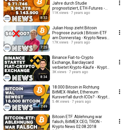
Jahre durch Studie
prognostiziert, ETH-Futures -
News 31.08.2018
11K views
7 years ago
8:32
Julian Hosp zieht Bitcoin
Prognose zurück | Bitcoin-ETF
am Donnerstag - Krypto News
21.08.2018
17K views
7 years ago
7:25
Binance Fiat-to-Crypto
Exchange, Barclaycard
verbietet Krypto-Käufe - Krypto
News 17.08.2018
3K views
7 years ago
8:34
18.000 Bitcoin in Richtung
BitMEX-Wallet, Ethereum
Kursverfall durch ICOs? - Krypto
News 15.08.2018
5.4K views
7 years ago
7:49
Bitcoin ETF: Ablehnung war
falsch, BitMEX CEO, TRON -
Krypto News 02.08.2018