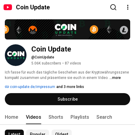
Coin Update
Coin Update
@CoinUpdate
5.06K subscribers
•
87 videos
Ich fasse für euch das tägliche Geschehen aus der Kryptowährungsszene 
kompakt zusammen und präsentiere sie euch in einem Video. 
...more
coin-update.de/impressum
and 3 more links
Subscribe
Home
Videos
Shorts
Playlists
Search
Latest
Popular
Oldest