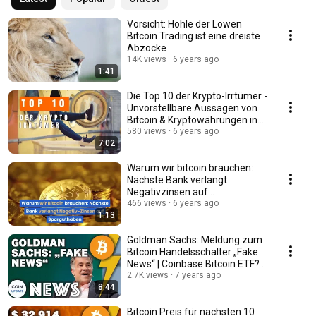
Vorsicht: Höhle der Löwen
Bitcoin Trading ist eine dreiste
Abzocke
14K views
6 years ago
1:41
Die Top 10 der Krypto-Irrtümer -
Unvorstellbare Aussagen von
Bitcoin & Kryptowährungen in
den Medien
580 views
6 years ago
7:02
Warum wir bitcoin brauchen:
Nächste Bank verlangt
Negativzinsen auf
Sparguthaben
466 views
6 years ago
1:13
Goldman Sachs: Meldung zum
Bitcoin Handelsschalter „Fake
News“ | Coinbase Bitcoin ETF? -
07.09.2018
2.7K views
7 years ago
8:44
Bitcoin Preis für nächsten 10