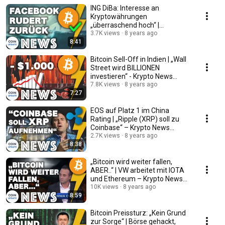
ING DiBa: Interesse an
Kryptowährungen
„überraschend hoch“ |
Facebook Rückzieher - News
3.7K views
8 years ago
8:41
27.06.2018
Bitcoin Sell-Off in Indien | „Wall
Street wird BILLIONEN
investieren“ - Krypto News
24.06.2018
7.8K views
8 years ago
7:27
EOS auf Platz 1 im China
Rating | „Ripple (XRP) soll zu
Coinbase“ – Krypto News
22.06.2018
2.7K views
8 years ago
8:38
„Bitcoin wird weiter fallen,
ABER..“ | VW arbeitet mit IOTA
und Ethereum – Krypto News
13.06.2018
10K views
8 years ago
8:59
Bitcoin Preissturz: „Kein Grund
zur Sorge“ | Börse gehackt,