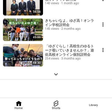
140 views
1 month ago
34:56
きちゃいなよ、ゆざ高！オンラ
イン学校説明会
145 views
2 months ago
45:00
「ゆざぐらし！高校生のゆるト
ーク覗いていきませんか？」遊
佐高校オンライン個別説明会
254 views
3 months ago
48:30
Library
Home
Shorts