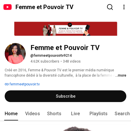
Femme et Pouvoir TV
Femme et Pouvoir TV
@femmeetpouvoirtv9214
4.62K subscribers
•
348 videos
Créé en 2016, Femme & Pouvoir TV est le premier média numérique 
francophone dédié à la diversité culturelle,  à la place de la femme en 
...more
milieu professionnel et à l’éducation des filles face aux enjeux de 
femmeetpouvoir.tv
l’exercice du pouvoir. 
Subscribe
Home
Videos
Shorts
Live
Playlists
Search