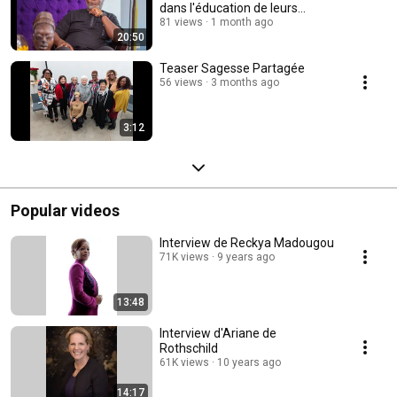
dans l'éducation de leurs
enfants
81 views
1 month ago
20:50
Teaser Sagesse Partagée
56 views
3 months ago
3:12
Popular videos
Interview de Reckya Madougou
71K views
9 years ago
13:48
Interview d'Ariane de
Rothschild
61K views
10 years ago
14:17