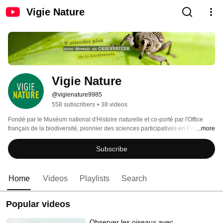
Vigie Nature
Vigie Nature
@vigienature9985
558 subscribers
•
38 videos
Fondé par le Muséum national d'Histoire naturelle et co-porté par l'Office 
français de la biodiversité, pionnier des sciences participatives en France 
...more
depuis 20 ans, Vigie-Nature est animé par des associations et mis en œuvre 
grâce à des réseaux d’observateurs volontaires. 
Subscribe
Home
Videos
Playlists
Search
Popular videos
Observer les oiseaux avec