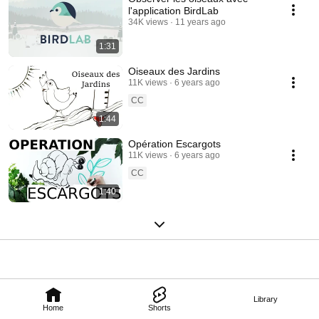
l'application BirdLab
34K views
11 years ago
1:31
Oiseaux des Jardins
11K views
6 years ago
CC
1:44
Opération Escargots
11K views
6 years ago
CC
1:40
Library
Home
Shorts