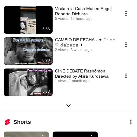
Visita a la Casa Museo Angel
Roberto Dichiara
5 views
14 hours ago
5:56
CAMBIO DE FECHA - ✦ 𝙲𝚒𝚗𝚎
♡ 𝚍𝚎𝚋𝚊𝚝𝚎 ✦
2 views
3 weeks ago
0:23
CINE DEBATE Rashômon
Directed by Akira Kurosawa
1 view
1 month ago
0:33
Shorts