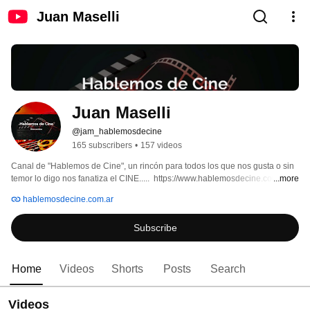
Juan Maselli
Juan Maselli
@jam_hablemosdecine
165 subscribers
•
157 videos
Canal de "Hablemos de Cine", un rincón para todos los que nos gusta o sin 
temor lo digo nos fanatiza el CINE.....  https://www.hablemosdecine.com.ar/ 
...more
hablemosdecine.com.ar
Subscribe
Home
Videos
Shorts
Posts
Search
Videos