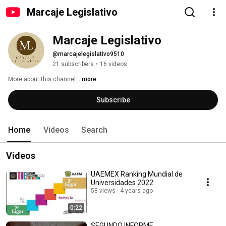
Marcaje Legislativo
Marcaje Legislativo
@marcajelegislativo9510
21 subscribers
•
16 videos
More about this channel
...more
Subscribe
Home
Videos
Search
Videos
UAEMEX Ranking Mundial de
Universidades 2022
58 views
4 years ago
0:22
SEGUNDO INFORME