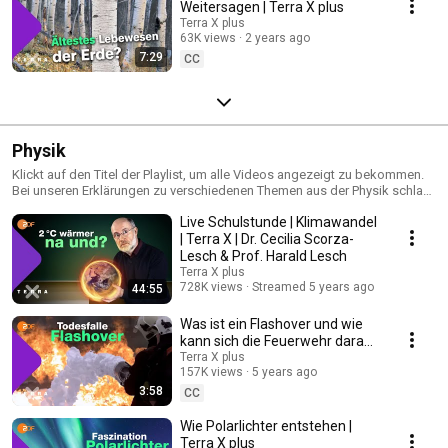
Weitersagen | Terra X plus
Terra X plus
63K views
2 years ago
7:29
CC
Physik
Klickt auf den Titel der Playlist, um alle Videos angezeigt zu bekommen.
Bei unseren Erklärungen zu verschiedenen Themen aus der Physik schlaft
Ihr garantiert nicht ein!
Live Schulstunde | Klimawandel
| Terra X | Dr. Cecilia Scorza-
Lesch & Prof. Harald Lesch
Terra X plus
728K views
Streamed 5 years ago
44:55
Was ist ein Flashover und wie
kann sich die Feuerwehr darauf
vorbereiten? | Terra X plus
Terra X plus
157K views
5 years ago
3:58
CC
Wie Polarlichter entstehen |
Terra X plus