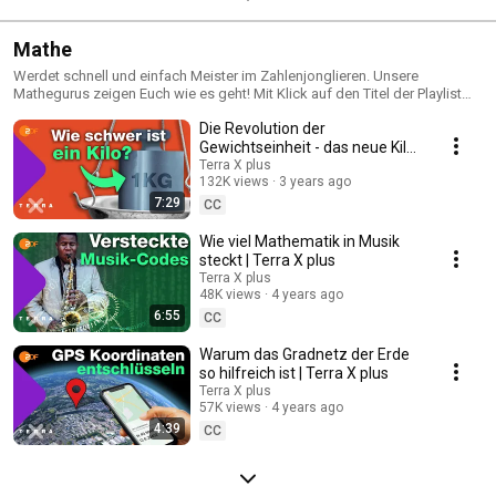
Mathe
Werdet schnell und einfach Meister im Zahlenjonglieren. Unsere
Mathegurus zeigen Euch wie es geht! Mit Klick auf den Titel der Playlist
bekommt ihr alle Videos angezeigt.
Die Revolution der
Gewichtseinheit - das neue Kilo!
| Terra X plus
Terra X plus
132K views
3 years ago
7:29
CC
Wie viel Mathematik in Musik
steckt | Terra X plus
Terra X plus
48K views
4 years ago
6:55
CC
Warum das Gradnetz der Erde
so hilfreich ist | Terra X plus
Terra X plus
57K views
4 years ago
4:39
CC