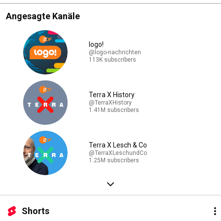
Angesagte Kanäle
logo!
@logo-nachrichten
113K subscribers
Terra X History
@TerraXHistory
1.41M subscribers
Terra X Lesch & Co
@TerraXLeschundCo
1.25M subscribers
Shorts