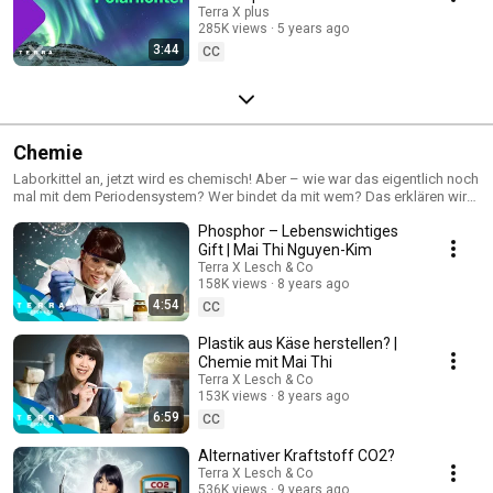
Terra X plus
285K views
5 years ago
3:44
CC
Chemie
Laborkittel an, jetzt wird es chemisch! Aber – wie war das eigentlich noch
mal mit dem Periodensystem? Wer bindet da mit wem? Das erklären wir
Euch hier!
Phosphor – Lebenswichtiges
Gift | Mai Thi Nguyen-Kim
Terra X Lesch & Co
158K views
8 years ago
4:54
CC
Plastik aus Käse herstellen? |
Chemie mit Mai Thi
Terra X Lesch & Co
153K views
8 years ago
6:59
CC
Alternativer Kraftstoff CO2?
Terra X Lesch & Co
536K views
9 years ago