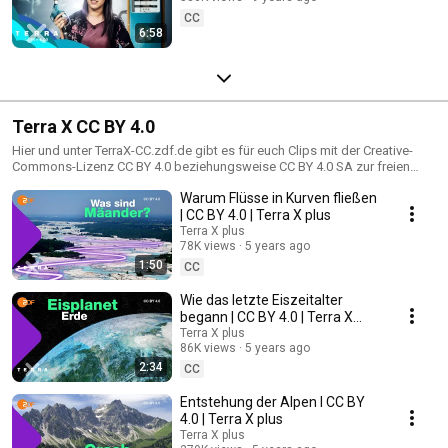
CC
6:58
Terra X CC BY 4.0
Hier und unter TerraX-CC.zdf.de gibt es für euch Clips mit der Creative-
Commons-Lizenz CC BY 4.0 beziehungsweise CC BY 4.0 SA zur freien
Nutzung. Diese Clips sind meist grafische Erkläreinheiten. Das neue Terra
Warum Flüsse in Kurven fließen
X-CC-Angebot wird Woche für Woche um Videos ergänzt, die aus den
Sendungen "Terra X" sowie wie "Leschs Kosmos", "ZDFHistory" und den
| CC BY 4.0 | Terra X plus
3sat-Formaten "nano" und "Wissenhoch2" generiert werden.
Terra X plus
78K views
5 years ago
1:50
CC
Wie das letzte Eiszeitalter
begann | CC BY 4.0 | Terra X
plus
Terra X plus
86K views
5 years ago
2:34
CC
Entstehung der Alpen I CC BY
4.0 | Terra X plus
Terra X plus