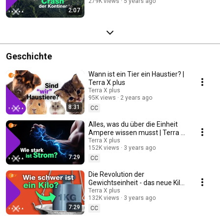
279K views
5 years ago
2:07
Geschichte
Wann ist ein Tier ein Haustier? |
Terra X plus
Terra X plus
95K views
2 years ago
8:31
CC
Alles, was du über die Einheit
Ampere wissen musst | Terra X
plus
Terra X plus
152K views
3 years ago
7:29
CC
Die Revolution der
Gewichtseinheit - das neue Kilo!
| Terra X plus
Terra X plus
132K views
3 years ago
7:29
CC