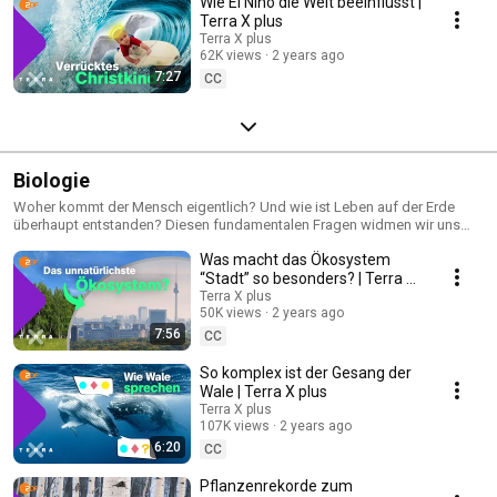
Wie El Niño die Welt beeinflusst |
Terra X plus
Terra X plus
62K views
2 years ago
7:27
CC
Biologie
Woher kommt der Mensch eigentlich? Und wie ist Leben auf der Erde
überhaupt entstanden? Diesen fundamentalen Fragen widmen wir uns
hier – aber lassen die kleinen Details nicht außen vor! Begebt Euch auf
Was macht das Ökosystem
eine Reise von Mikroben zu Elefanten, von Unterwasserschloten zu
brodelnden Vulkanen!
“Stadt” so besonders? | Terra X
plus
Terra X plus
50K views
2 years ago
7:56
CC
So komplex ist der Gesang der
Wale | Terra X plus
Terra X plus
107K views
2 years ago
6:20
CC
Pflanzenrekorde zum