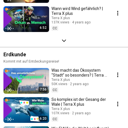
Wann wird Wind gefährlich? |
Terra X plus
Terra X plus
137K views
4 years ago
6:52
CC
Erdkunde
Kommt mit auf Entdeckungsreise!
Was macht das Ökosystem
“Stadt” so besonders? | Terra X
plus
Terra X plus
50K views
2 years ago
7:56
CC
So komplex ist der Gesang der
Wale | Terra X plus
Terra X plus
107K views
2 years ago
6:20
CC