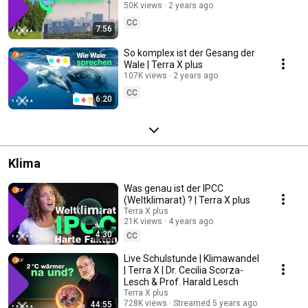
plus
50K views
2 years ago
CC
7:56
So komplex ist der Gesang der
Wale | Terra X plus
107K views
2 years ago
CC
6:20
Klima
Was genau ist der IPCC
(Weltklimarat) ? | Terra X plus
Terra X plus
21K views
4 years ago
4:30
CC
Live Schulstunde | Klimawandel
| Terra X | Dr. Cecilia Scorza-
Lesch & Prof. Harald Lesch
Terra X plus
728K views
Streamed 5 years ago
44:55