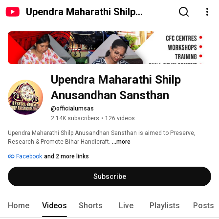
Upendra Maharathi Shilp
Anusandhan Sansthan
Upendra Maharathi Shilp 
Anusandhan Sansthan
@officialumsas
2.14K subscribers
•
126 videos
Upendra Maharathi Shilp Anusandhan Sansthan is aimed to Preserve, 
Research & Promote Bihar Handicraft. 
...more
Facebook
and 2 more links
Subscribe
Home
Videos
Shorts
Live
Playlists
Posts