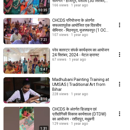
सेमिनार - हाजीपुर, वैशाली (30 सितंबर,
2024)
166 views
1 year ago
10:35
CHCDS परियोजना के अंतर्गत
सफलतापूर्वक आयोजित एक दिवसीय
सेमिनार - मिठनपुरा, मुजफ्फरपुर (1 OCT,
2024)
107 views
1 year ago
7:21
परेव क्लस्टर संपर्क कार्यक्रम का आयोजन
24 सितंबर, 2024 - मेटल क्राफ्ट
67 views
1 year ago
5:47
Madhubani Painting Training at
UMSAS | Traditional Art from
Bihar
228 views
1 year ago
3:10
CHCDS के अंतर्गत डिज़ाइन एवं
प्रौद्योगिकी विकास कार्यशाला (DTDW)
का आयोजन - रशीदपुर, मधुबनी
129 views
1 year ago
1:31