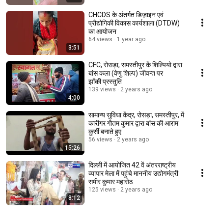
CHCDS के अंतर्गत डिज़ाइन एवं
प्रौद्योगिकी विकास कार्यशाला (DTDW)
का आयोजन
64 views
1 year ago
3:51
CFC, रोसड़ा, समस्तीपुर कें शिल्पियो द्वारा
बांस कला (वेणु शिल्प) जीवन्त पर
झाँकी प्रस्तुति
139 views
2 years ago
4:00
सामान्य सुविधा केंद्र, रोसड़ा, समस्तीपुर, में
कारीगर गौतम कुमार द्वारा बांस की आराम
कुर्सी बनाते हुए
56 views
2 years ago
15:26
दिल्ली में आयोजित 42 वें अंतरराष्ट्रीय
व्यापार मेला में पहुंचे माननीय उद्योगमंत्री
समीर कुमार महासेठ
125 views
2 years ago
8:12