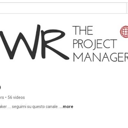
o
ers
•
56 videos
er .... seguimi su questo canale. 
...more