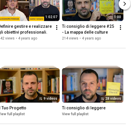
1:02:07
1:00
Definire gestire e realizzare 
Ti consiglio di leggere #25 
li obiettivi professionali.
- La mappa delle culture
142 views
•
4 years ago
214 views
•
4 years ago
9 videos
28 videos
Il Tuo Progetto
Ti consiglio di leggere
iew full playlist
View full playlist