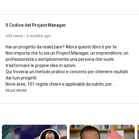
Il Codice del Project Manager
339 views
6 months ago
Hai un progetto da realizzare? Allora questo libro è per te. 

Non importa che tu sia un Project Manager, un imprenditore, un 
professionista o semplicemente una persona che vuole 
trasformare le proprie idee in azioni. 

Qui troverai un metodo pratico e concreto per ottenere risultati 
dai tuoi progetti. 

Nove aree, 101 regole chiare e applicabili da subito, per 
organizzare il lavoro, creare relazioni e guidare le persone 
READ MORE
verso gli obiettivi. 

Il codice del Project Manager non è un manuale tecnico, ma un 
compagno di viaggio per chi vuol far accadere le cose. 

Perché ogni progetto inizia da un’idea, ma si realizza solo con 
azioni concrete e relazioni solide.