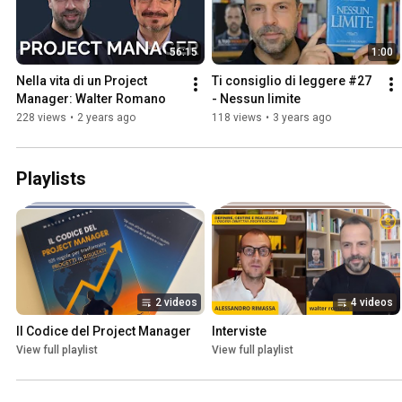
56:15
1:00
Nella vita di un Project 
Ti consiglio di leggere #27 
Manager: Walter Romano
- Nessun limite
228 views
•
2 years ago
118 views
•
3 years ago
Playlists
2 videos
4 videos
Il Codice del Project Manager
Interviste
View full playlist
View full playlist