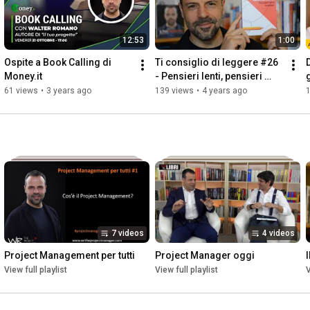
12:53
1:00
Ospite a Book Calling di 
Ti consiglio di leggere #26 
Money.it
- Pensieri lenti, pensieri 
g
veloci
61 views
•
3 years ago
139 views
•
4 years ago
7 videos
4 videos
Project Management per tutti
Project Manager oggi
View full playlist
View full playlist
V