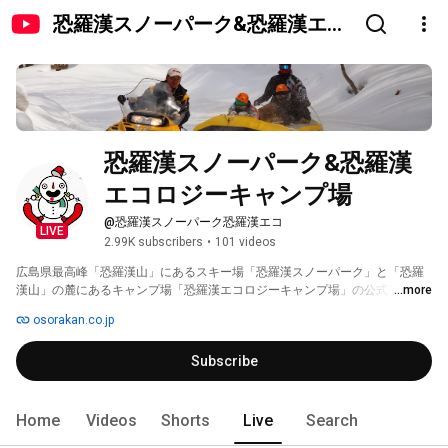
恐羅漢スノーパーク&恐羅漢エコ
ロジーキャンプ場
恐羅漢スノーパーク&恐羅漢
エコロジーキャンプ場
@恐羅漢スノーパーク恐羅漢エコ
LIVE
2.99K subscribers
•
101 videos
広島県最高峰「恐羅漢山」にあるスキー場「恐羅漢スノーパーク」と「恐羅
漢山」の麓にあるキャンプ場「恐羅漢エコロジーキャンプ場」の公式チャン
...more
ネルです。 
osorakan.co.jp
Subscribe
Home
Videos
Shorts
Live
Search