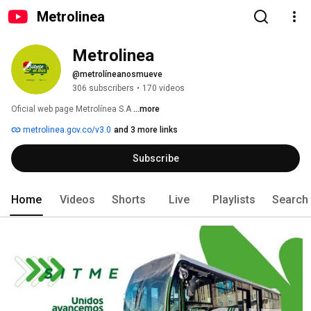
Metrolinea
Metrolinea
@metrolíneanosmueve
306 subscribers
•
170 videos
Oficial web page Metrolínea S.A 
...more
metrolinea.gov.co/v3.0
and 3 more links
Subscribe
Home
Videos
Shorts
Live
Playlists
Search