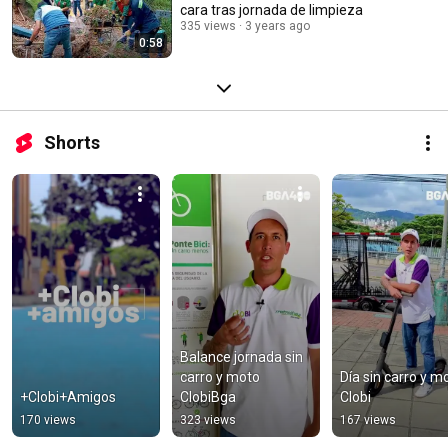
cara tras jornada de limpieza
335 views
3 years ago
0:58
Shorts
Balance jornada sin 
carro y moto 
Día sin carro y mo
+Clobi+Amigos
ClobiBga
Clobi
170 views
323 views
167 views