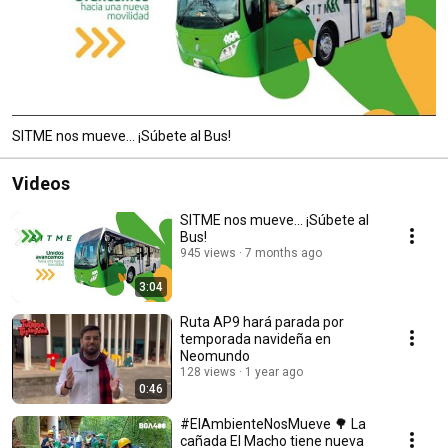
SITME nos mueve... ¡Súbete al Bus!
Videos
SITME nos mueve... ¡Súbete al
Bus!
945 views
7 months ago
3:04
Ruta AP9 hará parada por
temporada navideña en
Neomundo
128 views
1 year ago
0:46
#ElAmbienteNosMueve 🌳 La
cañada El Macho tiene nueva