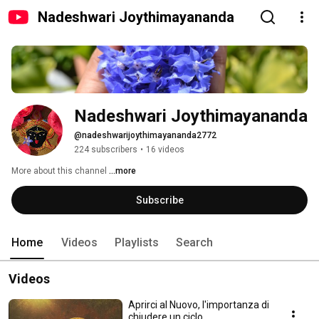
Nadeshwari Joythimayananda
Nadeshwari Joythimayananda
@nadeshwarijoythimayananda2772
224 subscribers
•
16 videos
More about this channel
...more
Subscribe
Home
Videos
Playlists
Search
Videos
Aprirci al Nuovo, l'importanza di
chiudere un ciclo