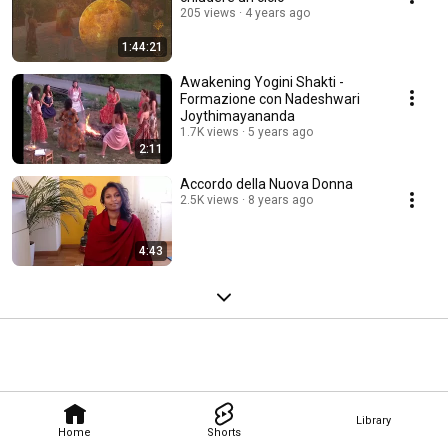
205 views
4 years ago
1:44:21
Awakening Yogini Shakti -
Formazione con Nadeshwari
Joythimayananda
1.7K views
5 years ago
2:11
Accordo della Nuova Donna
2.5K views
8 years ago
4:43
Library
Home
Shorts