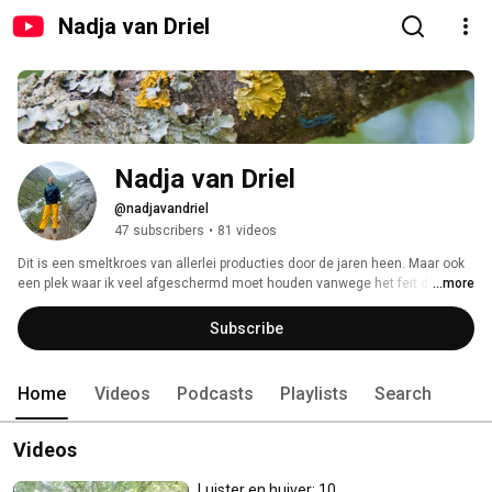
Nadja van Driel
Nadja van Driel
@nadjavandriel
47 subscribers
•
81 videos
Dit is een smeltkroes van allerlei producties door de jaren heen. Maar ook 
een plek waar ik veel afgeschermd moet houden vanwege het feit dat mijn 
...more
films nu nog dagelijks gebruikt worden in musea, voorafgaand aan 
rondleidingen. 
Subscribe
Home
Videos
Podcasts
Playlists
Search
Videos
Luister en huiver: 10