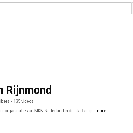
m Rijnmond
ibers
•
135 videos
ngsorganisatie van MKB-Nederland in de stadsregio 
...more
ft alles te maken met een goed ondernemingsklimaat. 
 je echter niet alleen. Daar heb je als ondernemers 
organisatie voor ondernemers in het midden- en 