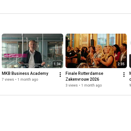
lle branches heen. 
1:34
2:35
MKB Business Academy
Finale Rotterdamse 
Zakenvrouw 2026
7 views
•
1 month ago
3 views
•
1 month ago
9