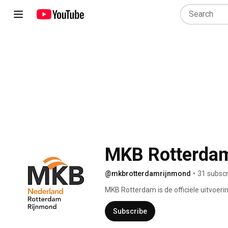
MKB Rotterda
@mkbrotterdamrijnmond
•
31 subscr
MKB Rotterdam is de officiële uitvoeri
Rotterdam. Succesvol ondernemen hee
Een goed ondernemingsklimaat realiseer
Subscribe
elkaar voor nodig: MKB Rotterdam, de 