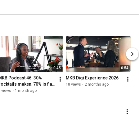
0:45
0:54
MKB Podcast 46. 30% 
MKB Digi Experience 2026
cocktails maken, 70% is flair 
18 views
•
2 months ago
| Niels den Boogert van De 
 views
•
1 month ago
Cocktailfiets