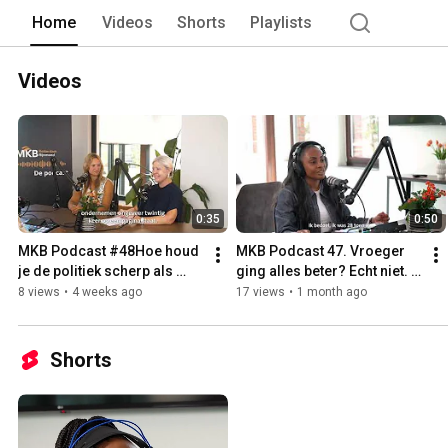
kleinbedrijf, van klein tot groot door a
Home
Videos
Shorts
Playlists
Videos
0:35
0:50
MKB Podcast #48Hoe houd 
MKB Podcast 47. Vroeger 
je de politiek scherp als 
ging alles beter? Echt niet. 
ondernemer?
Een nieuwe tijd vraagt om 
8 views
•
4 weeks ago
17 views
•
1 month ago
een nieuwe aanpak.
Shorts