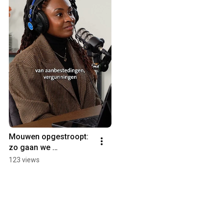
Mouwen opgestroopt: 
zo gaan we 
ondernemen in 2026
123 views